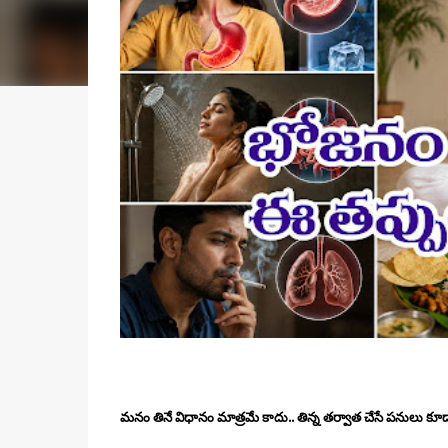
మనం తినే విధానం మాత్రమే కాదు.. తిన్న తర్వాత చేసే పనులు కూ