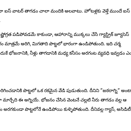
ేదా ఐస్ వాటర్ తాగడం చాలా మందికి అలవాటు. హోటళ్లకు వెళ్తే ముందే ఐస్
.
్ణోగ్రత పడిపోవడమే కాకుండా, ఆహారాన్ని ముక్కలు చేసే గ్యాస్ట్రిక్ జ్యూసెస్
ం మాత్రమే అరిగి, మిగతాది పొట్టలో భారంగా ఉండిపోతుంది. ఇది చర్మ
అందుకే భోజనానికి, నీళ్లు తాగడానికి మధ్య కనీసం అరగంట వ్యవధి ఇవ్వడం ఎ
గించడానికి పొట్టలో ఒక రకమైన వేడి పుడుతుంది. దీనిని "జఠరాగ్ని" అంట
ా మార్చేది ఈ అగ్నియే. భోజనం చేసిన వెంటనే చల్లటి నీరు తాగడం వల్ల ఆ
 అరగకుండా పొట్టలోనే ఉండిపోయి కుళ్ళిపోతుంది. దీనివల్ల గ్యాస్, అసిడిటీ