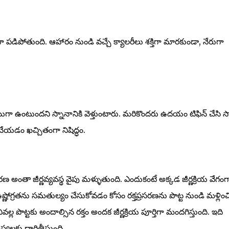
గా పడిపోతుంది. ఆహారం నుండి వచ్చే క్యాలరీలు శక్తిగా మారకుండా, నేరుగా
గా ఉంటుందని స్నానానికి వెళ్తుంటారు. మరికొందరు ఉదయం టిఫిన్ చేసి స
చేయడం ఖచ్చితంగా నిషిద్ధం.
 అంతా జీర్ణవ్యవస్థ వైపు మళ్ళుతుంది. ఎందుకంటే అక్కడ జీర్ణక్రియ వేగంగ
్ణోగ్రతను సమతుల్యం చేసుకోవడం కోసం రక్తప్రసరణను పొట్ట నుండి మళ్లించ
 పొట్టకు అందాల్సిన రక్తం అందక జీర్ణక్రియ పూర్తిగా మందగిస్తుంది. ఇది
్యలకు దారితీస్తుంది.