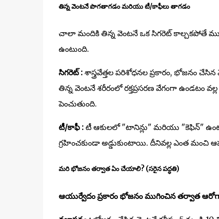
తిన్న వెంటనే పొగతాగడం మరియు టీ/కాఫీలు తాగడం
చాలా మందికి తిన్న వెంటనే ఒక సిగరెట్ కాల్చకపోతే ముద్
ఉంటుంది.
సిగరెట్ :
శాస్త్రవేత్తల పరిశోధనల ప్రకారం, భోజనం చేస
తిన్న వెంటనే శరీరంలో రక్తప్రసరణ వేగంగా ఉండటం వల్ల 
పెంచుతుంది.
టీ/కాఫీ :
టీ ఆకులలో "టానిన్లు" మరియు "కెఫిన్" ఉం
గ్రహించకుండా అడ్డుకుంటాయి. దీనివల్ల ఎంత మంచి ఆహా
మరి భోజనం తర్వాత ఏం చేయాలి? (సరైన పద్ధతి)
ఆయుర్వేదం ప్రకారం భోజనం ముగించిన తర్వాత ఆరోగ్