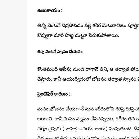
ఊబకాయం :
తిన్న వెంటనే నిద్రపోవడం వల్ల శరీర మెటబాలిజం పూర్తి
కొవ్వుగా మారి పొట్ట చుట్టూ పేరుకుపోతాయి.
తిన్న వెంటనే స్నానం చేయడం
కొంతమంది ఆఫీసు నుండి రాగానే తిని, ఆ తర్వాత హాయి
చేస్తారు. కానీ ఆయుర్వేదంలో భోజనం తర్వాత స్నానం 
సైంటిఫిక్ కారణం :
మనం భోజనం చేయగానే మన శరీరంలోని గరిష్ట రక్తప్రసరణ
జరగాలి. కానీ మనం స్నానం చేసినప్పుడు, శరీరం తన ఉష
చర్మం వైపుకు (బాహ్య అవయవాలకు) పంపుతుంది. దీనివల్ల
దీర్ఘకాలంలో తీవ్రమైన కడుపునొప్పి మరియు అజీర్తి సమస