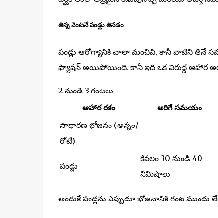
తిన్న వెంటనే పండ్లు తినడం
పండ్లు ఆరోగ్యానికి చాలా మంచివి, కానీ వాటిని తినే
ఫ్యాషన్ అయిపోయింది. కానీ ఇది ఒక విరుద్ధ ఆహార 
2 నుండి 3 గంటలు
ఆహార రకం
అరిగే సమయం
సాధారణ భోజనం (అన్నం/
రోటీ)
కేవలం 30 నుండి 40
పండ్లు
నిమిషాలు
అందుకే పండ్లను ఎప్పుడూ భోజనానికి గంట ముందు లే