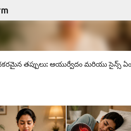
rm
ప్రధాన కంటెంట్‌కు దాటవేయి
ాదకరమైన తప్పులు: ఆయుర్వేదం మరియు సైన్స్ ఏ