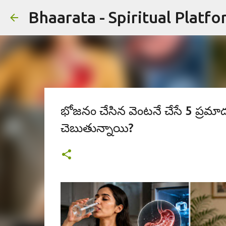
Bhaarata - Spiritual Platfo
భోజనం చేసిన వెంటనే చేసే 5 ప్రమ
చెబుతున్నాయి?