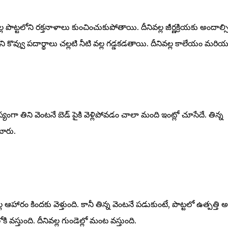
వల్ల పొట్టలోని రక్తనాళాలు కుంచించుకుపోతాయి. దీనివల్ల జీర్ణక్రియకు అందాల్
 కొవ్వు పదార్థాలు చల్లటి నీటి వల్ల గడ్డకడతాయి. దీనివల్ల కాలేయం మరియ
గా తిని వెంటనే బెడ్ పైకి వెళ్లిపోవడం చాలా మంది ఇంట్లో చూసేదే. తిన్న
టారు.
ల ఆహారం కిందకు వెళ్తుంది. కానీ తిన్న వెంటనే పడుకుంటే, పొట్టలో ఉత్పత్తి 
ి వస్తుంది. దీనివల్ల గుండెల్లో మంట వస్తుంది.