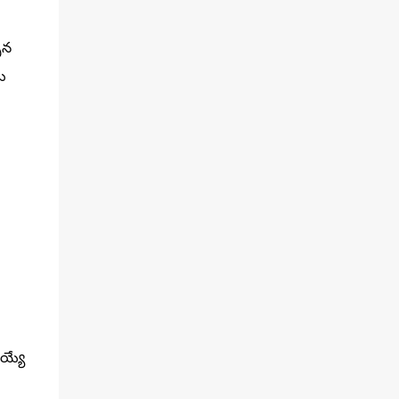
సిన
ు
అయ్యే