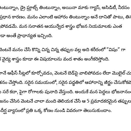
్నాం, డ్రై ఫ్రూట్స్ తింటున్నాం, అయినా మాకు గ్యాస్, అసిడిటీ, నీరసం
 ప్రధాన కారణం. మనం ఎలాంటి ఆహారం తింటున్నాం అనే దానితో పాటు, తిన
మర్చిపోవడమే. మన సనాతన ఆయుర్వేద శాస్త్రం భోజన నియమాలకు ఎంత
 అంతే ప్రాధాన్యత ఇచ్చింది.
ంటనే మనం చేసే కొన్ని చిన్న చిన్న తప్పుల వల్ల అది శరీరంలో "విషం" గా
 వైద్య శాస్త్రం కూడా ఈ విషయాలను వంద శాతం అంగీకరిస్తోంది.
ే ఆఫీస్ సీట్లలో కూర్చోవడం, వెంటనే బెడ్‌పై వాలిపోవడం లేదా మొబైల్ చ
 చేస్తోంది. సరైన సమయంలో, సరైన పద్ధతిలో ఆహారాన్ని జీర్ణం చేసుకోకప
ు సరే కదా, పైగా రోగాలకు పునాది వేస్తుంది. అందుకే మన పెద్దలు భోజనాన
నం చేసిన వెంటనే చాలా మంది తెలియక చేసే ఆ 5 ప్రమాదకరమైన తప్పుల
ీర్ఘ వ్యాసంలో ప్రతి ఒక్క కోణం నుండి వివరంగా తెలుసుకుందాం.