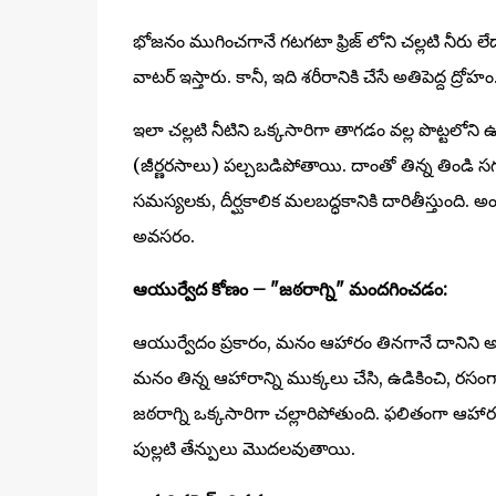
భోజనం ముగించగానే గటగటా ఫ్రిజ్ లోని చల్లటి నీరు ల
వాటర్ ఇస్తారు. కానీ, ఇది శరీరానికి చేసే అతిపెద్ద ద్రోహం
ఇలా చల్లటి నీటిని ఒక్కసారిగా తాగడం వల్ల పొట్టలోని ఉష
(జీర్ణరసాలు) పల్చబడిపోతాయి. దాంతో తిన్న తిండి సగ
సమస్యలకు, దీర్ఘకాలిక మలబద్ధకానికి దారితీస్తుంది. 
అవసరం.
ఆయుర్వేద కోణం – "జఠరాగ్ని" మందగించడం:
ఆయుర్వేదం ప్రకారం, మనం ఆహారం తినగానే దానిని అరి
మనం తిన్న ఆహారాన్ని ముక్కలు చేసి, ఉడికించి, రసంగ
జఠరాగ్ని ఒక్కసారిగా చల్లారిపోతుంది. ఫలితంగా ఆహారం
పుల్లటి తేన్పులు మొదలవుతాయి.