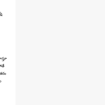
్న
ూస్తూ
ోతే
ంతరం
ు