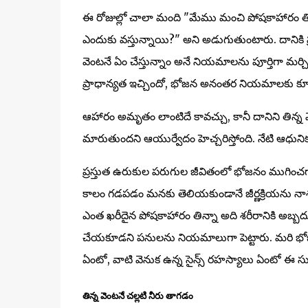
ఈ రోజుల్లో చాలా మంది "మేము మంచి పోషకాహారం తింటున
ఎందుకు వస్తున్నాయి?" అని అడుగుతుంటారు. దానికి
వెంటనే ఏం చేస్తున్నాం అనే నియమాలను పూర్తిగా 
ప్రాధాన్యత ఇచ్చిందో, భోజన అనంతర నియమాలకు కూడా
ఆహారం అమృతం లాంటిదే కావచ్చు, కానీ దానిని తిన్న వె
మారుతుందని ఆయుర్వేదం హెచ్చరిస్తోంది. నేటి ఆధునిక
ప్రస్తుత ఉరుకుల పరుగుల జీవితంలో భోజనం ముగించగాన
కాలం గడపడం మనకు తెలియకుండానే జీర్ణక్రియను నాశనం
ఎంత ఖరీదైన పోషకాహారం తిన్నా అది శరీరానికి అబ్బద
చేయకూడని పనులను నియమాలుగా పెట్టారు. మరి భోజ
ఏంటో, వాటి వెనుక ఉన్న సైన్స్ రహస్యాలు ఏంటో ఈ సుద
తిన్న వెంటనే చల్లటి నీరు తాగడం