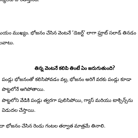
 సమయం ముఖ్యం. భోజనం చేసిన వెంటనే 'డెజర్ట్' లాగా ఫ్రూట్ సలాడ్ తినడం
అలవాటు.
తిన్న వెంటనే కలిపి తింటే ఏం జరుగుతుంది?
పండ్లు భోజనంతో కలిసిపోవడం వల్ల, భోజనం అరిగే వరకు పండ్లు కూడా
పొట్టలోనే ఆగిపోతాయి.
పొట్టలోని వేడికి పండ్లు త్వరగా పులిసిపోయి, గ్యాస్ మరియు టాక్సిన్స్‌ను
విడుదల చేస్తాయి.
దా భోజనం చేసిన రెండు గంటల తర్వాత మాత్రమే తినాలి.