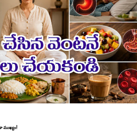
డా ముఖ్యం!