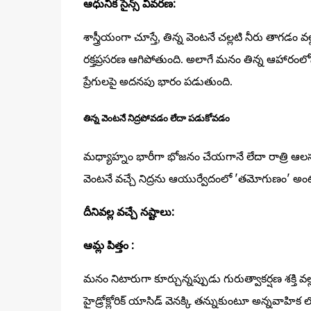
ఆధునిక సైన్స్ వివరణ:
శాస్త్రీయంగా చూస్తే, తిన్న వెంటనే చల్లటి నీరు తాగడం 
రక్తప్రసరణ ఆగిపోతుంది. అలాగే మనం తిన్న ఆహారంలోని
ప్రేగులపై అదనపు భారం పడుతుంది.
తిన్న వెంటనే నిద్రపోవడం లేదా పడుకోవడం
మధ్యాహ్నం భారీగా భోజనం చేయగానే లేదా రాత్రి ఆలస్యం
వెంటనే వచ్చే నిద్రను ఆయుర్వేదంలో 'తమోగుణం' అం
దీనివల్ల వచ్చే నష్టాలు:
ఆమ్ల పిత్తం :
మనం నిటారుగా కూర్చున్నప్పుడు గురుత్వాకర్షణ శక్తి వల్
హైడ్రోక్లోరిక్ యాసిడ్ వెనక్కి తన్నుకుంటూ అన్నవాహిక లోక