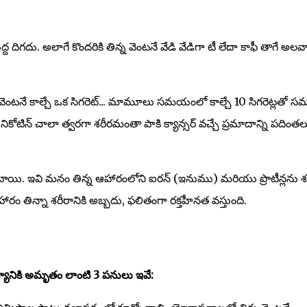
ద దిగదు. అలాగే కొందరికి తిన్న వెంటనే వేడి వేడిగా టీ లేదా కాఫీ తాగే అల
ిన వెంటనే కాల్చే ఒక సిగరెట్... మామూలు సమయంలో కాల్చే 10 సిగరెట్లతో స
నికోటిన్ చాలా త్వరగా శరీరమంతా పాకి క్యాన్సర్ వచ్చే ప్రమాదాన్ని పదింతల
టాయి. ఇవి మనం తిన్న ఆహారంలోని ఐరన్ (ఇనుము) మరియు ప్రొటీన్లను శ
రం తిన్నా శరీరానికి అబ్బదు, ఫలితంగా రక్తహీనత వస్తుంది.
యానికి అమృతం లాంటి 3 పనులు ఇవే: