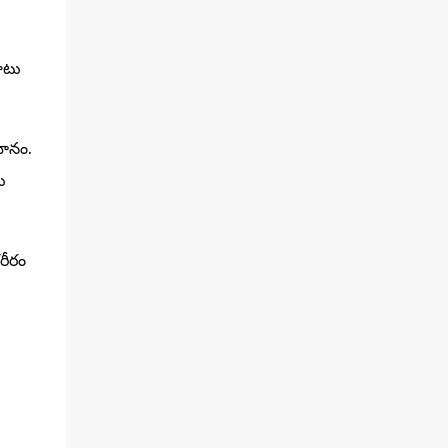
వాటు
మానం.
ు
రీరం