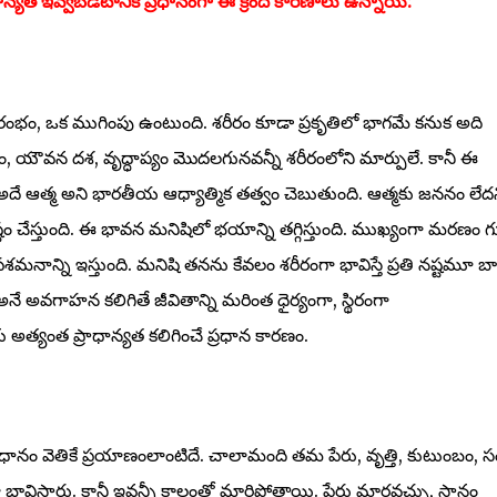
ధాన్యత ఇవ్వబడటానికి ప్రధానంగా ఈ క్రింది కారణాలు ఉన్నాయి:
రారంభం, ఒక ముగింపు ఉంటుంది. శరీరం కూడా ప్రకృతిలో భాగమే కనుక అది
ం, యౌవన దశ, వృద్ధాప్యం మొదలగునవన్నీ శరీరంలోని మార్పులే. కానీ ఈ
అదే ఆత్మ అని భారతీయ ఆధ్యాత్మిక తత్వం చెబుతుంది. ఆత్మకు జననం లేదన
ం చేస్తుంది. ఈ భావన మనిషిలో భయాన్ని తగ్గిస్తుంది. ముఖ్యంగా మరణం గు
నాన్ని ఇస్తుంది. మనిషి తనను కేవలం శరీరంగా భావిస్తే ప్రతి నష్టమూ బ
 అనే అవగాహన కలిగితే జీవితాన్ని మరింత ధైర్యంగా, స్థిరంగా
ు అత్యంత ప్రాధాన్యత కలిగించే ప్రధాన కారణం.
ధానం వెతికే ప్రయాణంలాంటిదే. చాలామంది తమ పేరు, వృత్తి, కుటుంబం, 
విస్తారు. కానీ ఇవన్నీ కాలంతో మారిపోతాయి. పేరు మారవచ్చు, స్థానం