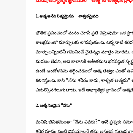
మనిషి ఆధ్యాత్మిక జ్ఞానములో "ఆత్మ"కు అత్యధిక ప్రా
1. ఆత్మ అనేది నిత్యమైనది – శాశ్వతమైనది
భౌతిక ప్రపంచంలో మనం చూసే ప్రతి వస్తువుకూ ఒక ప్
కాలక్రమంలో మార్పులకు లోనవుతుంది. చిన్ననాటి శరీర
మార్పులన్నింటినీ గమనించే చైతన్యం మాత్రం మారదు. 
మరణం లేదని, అది కాలానికి అతీతమని భగవద్గీత స్పష్ట
ఉండే ఆందోళనను తగ్గించడంలో ఆత్మ తత్వం ఎంతో ఉపశమ
కలిగిస్తుంది. కానీ “నేను శరీరం కాదు, శాశ్వత ఆత్మను”
ఎదుర్కొనగలుగుతాడు. ఇదే ఆధ్యాత్మిక జ్ఞానంలో ఆత్మక
2. ఆత్మే నిజమైన “నేను”
మనిషి జీవితమంతా “నేను ఎవరు?” అనే ప్రశ్నకు సమా
శరీర రూపం వంటి విషయాలనే తమ అసలైన గుర్తింపుగా భా