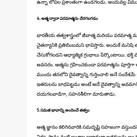
ఉన్నా లోపల ప్రశాంతంగా ఉండగలడు. అందువల్ల విముక్తి మ
4. ఆత్మ ద్వారా పరమాత్మను చేరగలగడం
భారతీయ తత్వశాస్త్రంలో జీవాత్మ మరియు పరమాత్మ మ
చైతన్యానికి ప్రతిబింబమని భావిస్తారు. అందుకే మనిష
చేసుకోగలడని ఆధ్యాత్మిక గ్రంథాలు పేర్కొంటాయి. భక్తి మ
అవసరం. ఆత్మను గ్రహించకుండా పరమాత్మను పూర్తిగా 
ముందు తనలోని దైవత్వాన్ని గుర్తించాలి అనే సందేశమే 
ఇతరులను బాధపెట్టడం అంటే అదే దైవత్వాన్ని అవమానిం
దయగలవాడిగా, సహనశీలిగా మారుతాడు.
5. సమత భావాన్ని అందించే తత్వం
ఆత్మ జ్ఞానం కలిగినవారికి సమదృష్టి సహజంగా వస్తుం
విద్య, స్థానం వంటి అంశాల ఆధారంగా ఇతరులను అంచనా వే