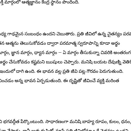
ార్గంలో ఆత్మజ్ఞానం కేంద్ర స్థానం పొందింది.
ధ్య గాఢమైన సంబంధం ఉందని చెబుతారు. ప్రతి జీవిలో ఉన్న చైతన్యం ప
ి తన ఆత్మను తెలుసుకోవడం ద్వారా పరమాత్మ స్వరూపాన్ని కూడా అర్థం
ార్గం, జ్ఞాన మార్గం, ధ్యాన మార్గం – ఏ మార్గం తీసుకున్నా చివరికి అంతరంగ శ
అర్థం చేసుకోవడం కష్టమని ఋషులు చెప్పారు. మనిషి బయట దేవుణ్ని వెతిక
ఇందులో దాగి ఉంది. ఈ భావన వల్ల ప్రతి జీవి పట్ల గౌరవం పెరుగుతుంది.
చడం అన్న భావన ఏర్పడుతుంది. ఈ దృష్టితో జీవించే వ్యక్తి మరింత
దని భగవద్గీత పేర్కొంటుంది. సాధారణంగా మనిషి బాహ్య రూపం, కులం, ధనం,
స్తాడు. కానీ ఆత్మ దృష్టితో చూస్తే ప్రతి జీవిలోనూ ఒకే చైతన్యం ఉందని