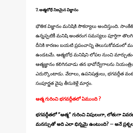
7. ఆత్మబోధే నిజమైన విజ్ఞానం
భౌతిక విజ్ఞానం మనిషికి సౌకర్యాలు అందిస్తుంది. సాంకేత
ఉన్నప్పటికీ మనిషి అంతరంగ సమస్యలు పూర్తిగా తొల
దీనికి కారణం బయటి ప్రపంచాన్ని తెలుసుకోవడంలో మన
ఉండటమే. ఆత్మబోధ మనిషిని లోపల నుంచి మార్చుతుంది
ఆత్మజ్ఞానం కలిగినవాడు తన భావోద్వేగాలను నియంత్
ఎదుర్కొంటాడు. వేదాలు, ఉపనిషత్తులు, భగవద్గీత వంటి 
సంపూర్ణత వైపు తీసుకెళ్లే మార్గం.
ఆత్మ గురించి భగవద్గీతలో ఏముంది ?
భగవద్గీతలో "ఆత్మ" గురించి విపులంగా, లోతుగా వివ
మనస్సుతో అది ఎలా భిన్నమై ఉంటుంది? – అనే ప్రశ్న