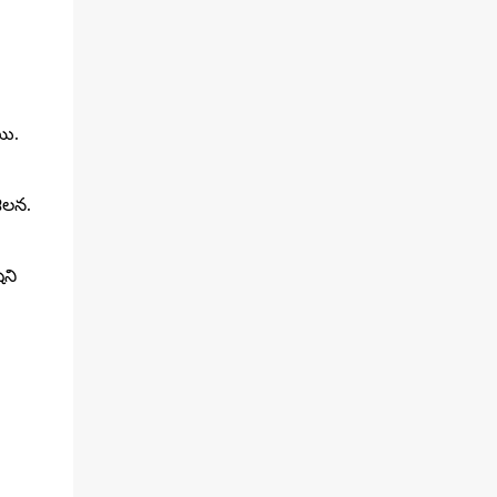
యి.
ీలన.
ిని