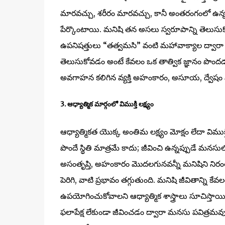
మారవచ్చు, శరీరం మారవచ్చు, కానీ అంతరంగంలో ఉన్న చ
పేర్కొంటాయి. మనిషి తన అసలు స్వరూపాన్ని తెలుస
ఉపనిషత్తులు “తత్వమసి” వంటి మహావాక్యాల ద్వారా 
తెలుసుకోవడం అంటే కేవలం ఒక తాత్విక జ్ఞానం పొందడం 
అవగాహన కలిగిన వ్యక్తి అహంకారం, అసూయ, ద్వేషం వం
3. ఆధ్యాత్మిక మార్గంలో విముక్తి లక్ష్యం
ఆధ్యాత్మికత యొక్క అంతిమ లక్ష్యం మోక్షం లేదా వి
పొందే స్థితి మాత్రమే కాదు; జీవించి ఉన్నప్పుడే 
అసంతృప్తి, అహంకారం మొదలగునవన్నీ మనిషిని నిర
పెరిగి, వాటి ప్రభావం తగ్గుతుంది. మనిషి జీవితాన్న
ఉపయోగించుకోవాలని ఆధ్యాత్మిక శాస్త్రాలు సూచిస్తాయి. 
ఫలాపేక్ష లేకుండా జీవించడం ద్వారా మనసు పవిత్రమవు