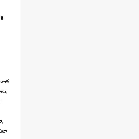
కే
ువాత
ాలు,
న
ా,
 ఎలా