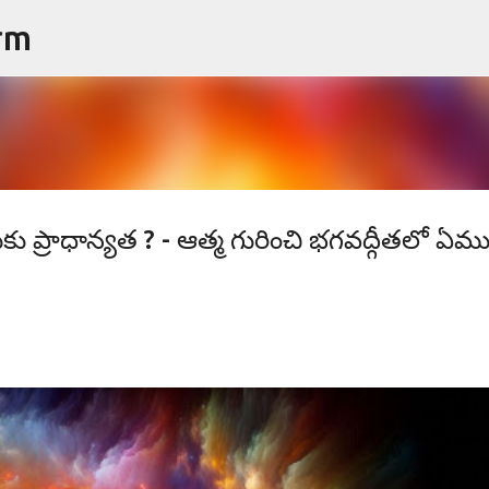
rm
ప్రధాన కంటెంట్‌కు దాటవేయి
ు ప్రాధాన్యత ? - ఆత్మ గురించి భగవద్గీతలో ఏము