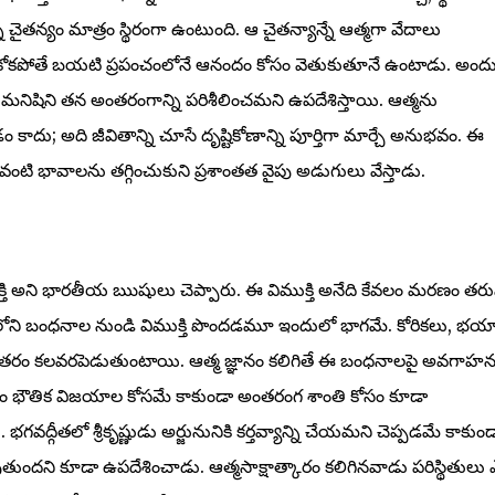
ైతన్యం మాత్రం స్థిరంగా ఉంటుంది. ఆ చైతన్యాన్నే ఆత్మగా వేదాలు
ుకోకపోతే బయటి ప్రపంచంలోనే ఆనందం కోసం వెతుకుతూనే ఉంటాడు. అందు
మనిషిని తన అంతరంగాన్ని పరిశీలించమని ఉపదేశిస్తాయి. ఆత్మను
కాదు; అది జీవితాన్ని చూసే దృష్టికోణాన్ని పూర్తిగా మార్చే అనుభవం. ఈ
టి భావాలను తగ్గించుకుని ప్రశాంతత వైపు అడుగులు వేస్తాడు.
ముక్తి అని భారతీయ ఋషులు చెప్పారు. ఈ విముక్తి అనేది కేవలం మరణం తర
మనసులోని బంధనాల నుండి విముక్తి పొందడమూ ఇందులో భాగమే. కోరికలు, భయ
ంతరం కలవరపెడుతుంటాయి. ఆత్మ జ్ఞానం కలిగితే ఈ బంధనాలపై అవగాహ
ి కేవలం భౌతిక విజయాల కోసమే కాకుండా అంతరంగ శాంతి కోసం కూడా
భగవద్గీతలో శ్రీకృష్ణుడు అర్జునునికి కర్తవ్యాన్ని చేయమని చెప్పడమే కాకుండ
తుందని కూడా ఉపదేశించాడు. ఆత్మసాక్షాత్కారం కలిగినవాడు పరిస్థితులు