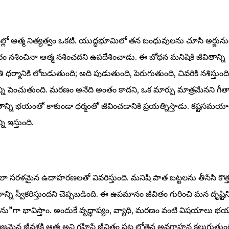
న బోధనల్లో ఆత్మ నిత్యత్వం ఒకటి. యుద్ధభూమిలో తన బంధువులను చూసి అర్జున
రం నశించినా ఆత్మ నశించదని ఉపదేశించాడు. ఈ బోధన మనిషికి జీవితాన్ని
 ధర్మానికి లోబడుతుంది; అది పుడుతుంది, పెరుగుతుంది, చివరికి నశిస్తుంది
న్ని పెంచుతుంది. మరణం అనేది అంతం కాదని, ఒక మార్పు మాత్రమేనని గీత
్ని భయంతో కాకుండా ధర్మంతో జీవించడానికి ప్రయత్నిస్తాడు. కష్టసమయాల
 ఇస్తుంది.
ా సరళమైన ఉదాహరణలతో వివరిస్తుంది. మనిషి పాత బట్టలను తీసేసి కొత్
శరీరాన్ని స్వీకరిస్తుందని చెప్పబడింది. ఈ ఉపమానం జీవితం గురించి మన దృష్టిన
నేను”గా భావిస్తాం. అందుకే వృద్ధాప్యం, వ్యాధి, మరణం వంటి విషయాలు భయా
ిజమైన జీవశక్తి ఆత్మ అని గ్రహిస్తే జీవితం పట్ల లోతైన అవగాహన కలుగుతుం