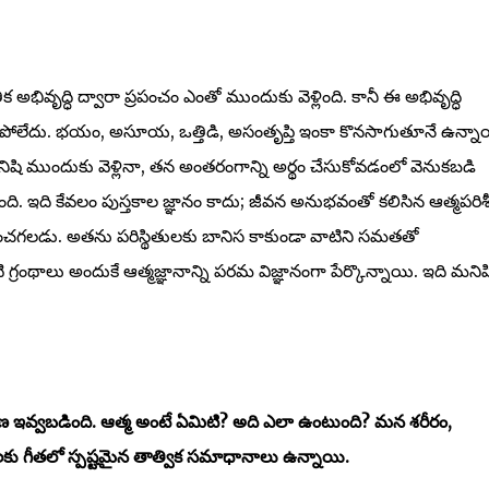
ిక అభివృద్ధి ద్వారా ప్రపంచం ఎంతో ముందుకు వెళ్లింది. కానీ ఈ అభివృద్ధి
గిపోలేదు. భయం, అసూయ, ఒత్తిడి, అసంతృప్తి ఇంకా కొనసాగుతూనే ఉన్నా
ిషి ముందుకు వెళ్లినా, తన అంతరంగాన్ని అర్థం చేసుకోవడంలో వెనుకబడి
. ఇది కేవలం పుస్తకాల జ్ఞానం కాదు; జీవన అనుభవంతో కలిసిన ఆత్మపరిశ
రించగలడు. అతను పరిస్థితులకు బానిస కాకుండా వాటిని సమతతో
గ్రంథాలు అందుకే ఆత్మజ్ఞానాన్ని పరమ విజ్ఞానంగా పేర్కొన్నాయి. ఇది మనిష
రణ ఇవ్వబడింది. ఆత్మ అంటే ఏమిటి? అది ఎలా ఉంటుంది? మన శరీరం,
లకు గీతలో స్పష్టమైన తాత్విక సమాధానాలు ఉన్నాయి.