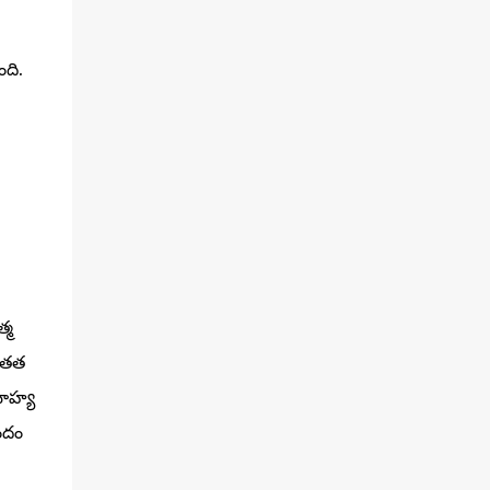
ది.
్మ
ాంతత
బాహ్య
ందం