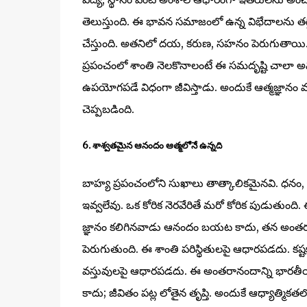
తెలుస్తుంది. ఈ భావన సమాజంలో ఉన్న విభేదాలను తగ్గించ
చేస్తుంది. అతనిలో దయ, కరుణ, సహనం పెరుగుతాయి.
ప్రపంచంలో శాంతి నెలకొనాలంటే ఈ సమదృష్టి చాలా అవసర
ఉపయోగపడే విధంగా జీవిస్తాడు. అందుకే ఆత్మజ్ఞానం 
చెప్పబడింది.
6. శాశ్వతమైన ఆనందం ఆత్మలోనే ఉన్నది
బాహ్య ప్రపంచంలోని సుఖాలు తాత్కాలికమైనవి. ధనం, ప
ఇవ్వలేవు. ఒక కోరిక నెరవేరితే మరో కోరిక పుడుతుంద
జ్ఞానం కలిగినవాడు ఆనందం బయట కాదు, తన అంతరంగంలో
పెరుగుతుంది. ఈ శాంతి పరిస్థితులపై ఆధారపడదు. కష
వస్తువులపై ఆధారపడదు. ఈ అంతరానందాన్ని భారతీయ 
కాదు; జీవితం పట్ల లోతైన తృప్తి. అందుకే ఆధ్యాత్మిక