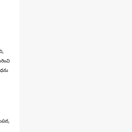
ి,
రించి
ాధను
సంపద,