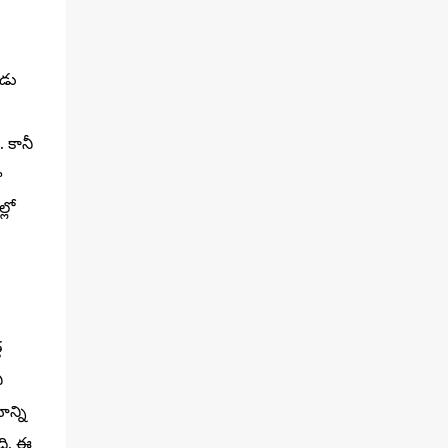
ుడు
. కానీ
ా
్లో
త
ి
న్ని
ది. ఈ