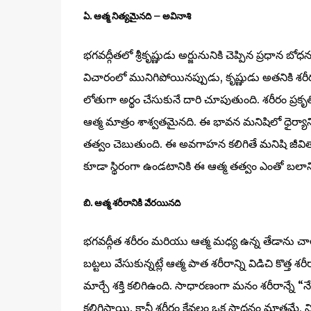
ఏ. ఆత్మ నిత్యమైనది – అవినాశి
భగవద్గీతలో శ్రీకృష్ణుడు అర్జునునికి చెప్పిన ప్రధా
విచారంలో మునిగిపోయినప్పుడు, కృష్ణుడు అతనికి శరీ
లోతుగా అర్థం చేసుకునే దారి చూపుతుంది. శరీరం ప్రకృతి
ఆత్మ మాత్రం శాశ్వతమైనది. ఈ భావన మనిషిలో ధైర్యా
తత్వం చెబుతుంది. ఈ అవగాహన కలిగితే మనిషి జీవితాన
కూడా స్థిరంగా ఉండటానికి ఈ ఆత్మ తత్వం ఎంతో బలాన్ని
బి. ఆత్మ శరీరానికి వేరయినది
భగవద్గీత శరీరం మరియు ఆత్మ మధ్య ఉన్న తేడాను చాల
బట్టలు వేసుకున్నట్లే ఆత్మ పాత శరీరాన్ని విడిచి కొత్త 
మార్చే శక్తి కలిగిఉంది. సాధారణంగా మనం శరీరాన్నే “
కలిగిస్తాయి. కానీ శరీరం కేవలం ఒక సాధనం మాత్రమే, న