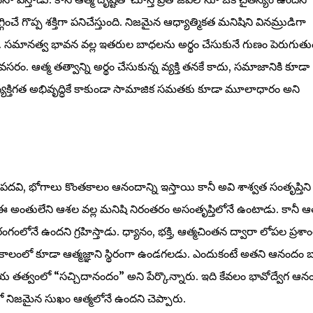
ే గొప్ప శక్తిగా పనిచేస్తుంది. నిజమైన ఆధ్యాత్మికత మనిషిని వినమ్రుడిగా
 సమానత్వ భావన వల్ల ఇతరుల బాధలను అర్థం చేసుకునే గుణం పెరుగుతుం
ం. ఆత్మ తత్వాన్ని అర్థం చేసుకున్న వ్యక్తి తనకే కాదు, సమాజానికి కూడా
వ్యక్తిగత అభివృద్ధికే కాకుండా సామాజిక సమతకు కూడా మూలాధారం అని
దవి, భోగాలు కొంతకాలం ఆనందాన్ని ఇస్తాయి కానీ అవి శాశ్వత సంతృప్తిని
ి. ఈ అంతులేని ఆశల వల్ల మనిషి నిరంతరం అసంతృప్తిలోనే ఉంటాడు. కానీ ఆత
నే ఉందని గ్రహిస్తాడు. ధ్యానం, భక్తి, ఆత్మచింతన ద్వారా లోపల ప్రశ
్టకాలంలో కూడా ఆత్మజ్ఞాని స్థిరంగా ఉండగలడు. ఎందుకంటే అతని ఆనందం 
తత్వంలో “సచ్చిదానందం” అని పేర్కొన్నారు. ఇది కేవలం భావోద్వేగ ఆన
తలో నిజమైన సుఖం ఆత్మలోనే ఉందని చెప్పారు.