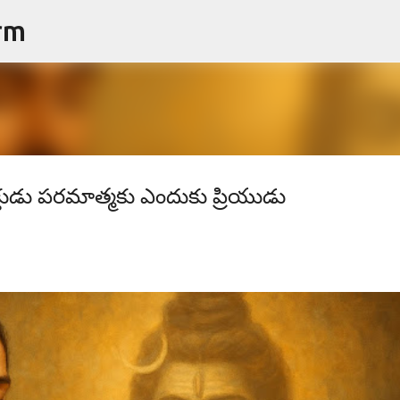
rm
ప్రధాన కంటెంట్‌కు దాటవేయి
్తుడు పరమాత్మకు ఎందుకు ప్రియుడు