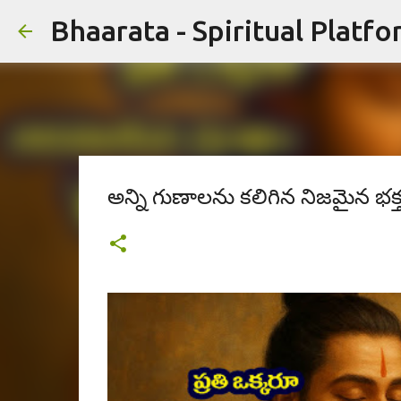
Bhaarata - Spiritual Platfo
అన్ని గుణాలను కలిగిన నిజమైన భక