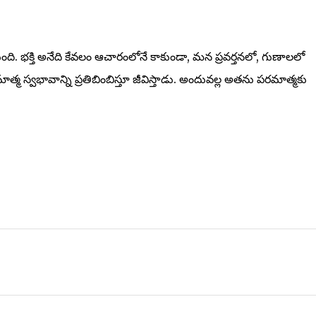
ి. భక్తి అనేది కేవలం ఆచారంలోనే కాకుండా, మన ప్రవర్తనలో, గుణాలలో
మాత్మ స్వభావాన్ని ప్రతిబింబిస్తూ జీవిస్తాడు. అందువల్ల అతను పరమాత్మకు