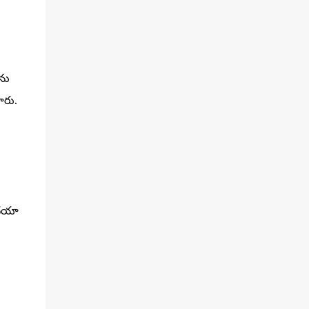
ను
ారు.
 దయా