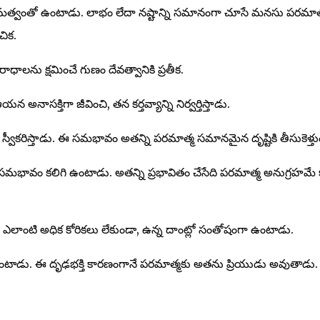
మత్వంతో ఉంటాడు. లాభం లేదా నష్టాన్ని సమానంగా చూసే మనసు పరమాత
చిక.
ధాలను క్షమించే గుణం దేవత్వానికి ప్రతీక.
అనాసక్తిగా జీవించి, తన కర్తవ్యాన్ని నిర్వర్తిస్తాడు.
్వీకరిస్తాడు. ఈ సమభావం అతన్ని పరమాత్మ సమానమైన దృష్టికి తీసుకెళ్తు
సమభావం కలిగి ఉంటాడు. అతన్ని ప్రభావితం చేసేది పరమాత్మ అనుగ్రహమే క
ు. ఎలాంటి అధిక కోరికలు లేకుండా, ఉన్న దాంట్లో సంతోషంగా ఉంటాడు.
 ఉంటాడు. ఈ దృఢభక్తి కారణంగానే పరమాత్మకు అతను ప్రియుడు అవుతాడు.