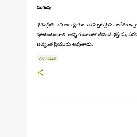
ముగింపు
భగవద్గీత 12వ అధ్యాయం ఒక స్ఫుటమైన సందేశం ఇస్తుంద
ప్రతిబింబించాలి. అన్ని గుణాలతో జీవించే భక్తుడు, పర
అత్యంత ప్రియుడు అవుతాడు.
ARTICLES
కా
మెం
ట్‌
లు