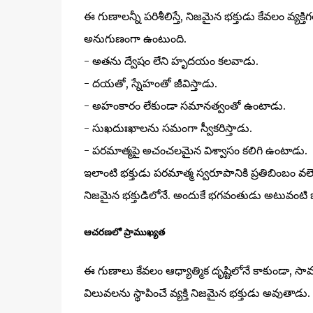
ఈ గుణాలన్నీ పరిశీలిస్తే, నిజమైన భక్తుడు కేవలం వ్యక్త
అనుగుణంగా ఉంటుంది.
- అతను ద్వేషం లేని హృదయం కలవాడు.
- దయతో, స్నేహంతో జీవిస్తాడు.
- అహంకారం లేకుండా సమానత్వంతో ఉంటాడు.
- సుఖదుఃఖాలను సమంగా స్వీకరిస్తాడు.
- పరమాత్మపై అచంచలమైన విశ్వాసం కలిగి ఉంటాడు.
ఇలాంటి భక్తుడు పరమాత్మ స్వరూపానికి ప్రతిబింబం వలె
నిజమైన భక్తుడిలోనే. అందుకే భగవంతుడు అటువంటి భక్త
ఆచరణలో ప్రాముఖ్యత
ఈ గుణాలు కేవలం ఆధ్యాత్మిక దృష్టిలోనే కాకుండా,
విలువలను స్థాపించే వ్యక్తి నిజమైన భక్తుడు అవుతాడ