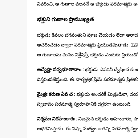
వివరించి, ఆ గుణాల వలననే ఆ భక్తుడు పరమాత్మకు అత
భక్తుని గుణాల ప్రాముఖ్యత
భక్తుడు కేవలం భగవంతుని పూజ చేయడం లేదా ఆరాధ
ఆచరించడం ద్వారా పరమాత్మకు ప్రియుడవుతాడు. 12వ అధ్
ఆ గుణాలను మనం విశ్లేషిస్తే, భక్తుడు ఎందుకు ప్రియు
అద్వేష్టా సర్వభూతానాం
: భక్తుడు ఎవరినీ ద్వేషిం
విస్తరింపజేస్తుంది. ఈ సార్వత్రిక ప్రేమే పరమాత్మకు ప్రీ
మైత్రః కరుణ ఏవ చ
: భక్తుడు అందరికీ మిత్రుడిలా
స్వభావం పరమాత్మ స్వరూపానికి దగ్గరగా ఉంటుంది.
నిర్మమః నిరహంకారః
: నిజమైన భక్తుడు అహంకారం, స్వ
అధిగమిస్తాడు. ఈ నిష్కామత్వం అతన్ని పరమాత్మ స్వభా