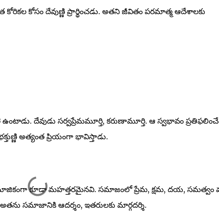
ిగత కోరికల కోసం దేవుణ్ణి ప్రార్థించడు. అతని జీవితం పరమాత్మ ఆదేశాలకు
 ఉంటాడు. దేవుడు సర్వప్రేమమూర్తి, కరుణామూర్తి. ఆ స్వభావం ప్రతిఫలించే
ుణ్ణి అత్యంత ప్రియంగా భావిస్తాడు.
 సామాజికంగా కూడా మహత్తరమైనవి. సమాజంలో ప్రేమ, క్షమ, దయ, సమత్వం 
ు. అతను సమాజానికి ఆదర్శం, ఇతరులకు మార్గదర్శి.