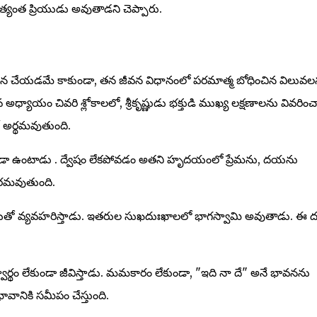
్యంత ప్రియుడు అవుతాడని చెప్పారు.
న చేయడమే కాకుండా, తన జీవన విధానంలో పరమాత్మ బోధించిన విలువల
యాయం చివరి శ్లోకాలలో, శ్రీకృష్ణుడు భక్తుడి ముఖ్య లక్షణాలను వివరించ
డో అర్థమవుతుంది.
చ కుండా ఉంటాడు . ద్వేషం లేకపోవడం అతని హృదయంలో ప్రేమను, దయను
తికరమవుతుంది.
, దయతో వ్యవహరిస్తాడు. ఇతరుల సుఖదుఃఖాలలో భాగస్వామి అవుతాడు. ఈ
ార్థం లేకుండా జీవిస్తాడు. మమకారం లేకుండా, "ఇది నా దే" అనే భావనను
వానికి సమీపం చేస్తుంది.