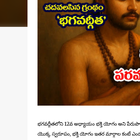
భగవద్గీతలోని 12వ అధ్యాయం భక్తి యోగం అని పేరుపొంద
యొక్క స్వరూపం, భక్తి యోగం ఇతర మార్గాల కంటే ఎందుకు శ