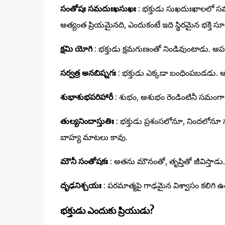
సంతోషః సమదుఃఖసుఖః
: భక్తుడు సుఖదుఃఖాలలో స
అత్యంత ప్రియమైనది, ఎందుకంటే ఇది స్థిరమైన భక్తి సూ
క్షమి యోగి
: భక్తుడు క్షమగుణంతో నిండివుంటాడు. అపరా
సర్వత్ర అనబిష్నగః
: భక్తుడు ఎక్కడా బంధింపబడడు. ఆయన 
శుభాశుభపరిహారీ
: శుభం, అశుభం రెండింటినీ సమంగా స
తుల్యనిందాస్తుతిః
: భక్తుడు ప్రశంసలోనూ, నిందలోనూ 
బాహ్య మాటలు కావు.
మౌనీ సంతోషకః
: అతను మౌనంతో, తృప్తితో జీవిస్తాడ
దృఢనిశ్చయః
: పరమాత్మపై గాఢమైన విశ్వాసం కలిగి
భక్తుడు ఎందుకు ప్రియుడు?