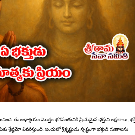
ింది. ఈ అధ్యాయం మొత్తం భగవంతునికి ప్రియమైన భక్తుని లక్షణాలు, భక్త
్రేష్ఠమో వివరిస్తుంది. ఇందులో శ్రీకృష్ణుడు స్పష్టంగా భక్తుడి గుణాలను