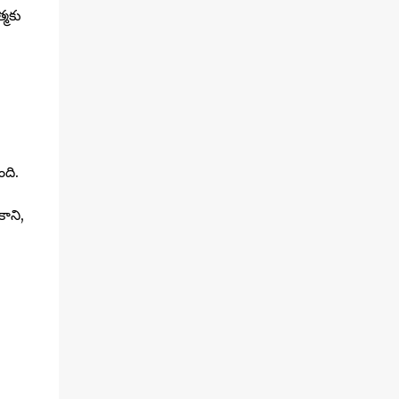
్మకు
ంది.
ాని,