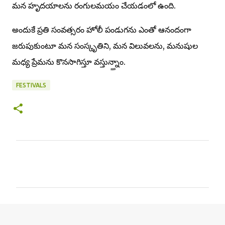
మన హృదయాలను రంగులమయం చేయడంలో ఉంది.
అందుకే ప్రతి సంవత్సరం హోలీ పండుగను ఎంతో ఆనందంగా
జరుపుకుంటూ మన సంస్కృతిని, మన విలువలను, మనుషుల
మధ్య ప్రేమను కొనసాగిస్తూ వస్తున్నాం.
FESTIVALS
కా
మెం
ట్‌
లు