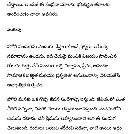
చేస్తాయి. అందుకే ఈ సంప్రదాయాలను భవిష్యత్ తరాలకు
అందించడం చాలా అవసరం.
ముగింపు
హోలీ పండుగను ఎందుకు చేస్తారు? అనే ప్రశ్నకు ఒకే ఒక్క
సమాధానం ఉండదు. ఇది చెడుపై మంచికి విజయం సాధించిన
రోజును గుర్తు చేసే పండుగ. భక్తి, విశ్వాసం, ప్రేమ, ఆనందం,
సామాజిక ఐక్యత మరియు ప్రకృతితో అనుబంధాన్ని తెలియజేసే
ఆధ్యాత్మిక ఉత్సవం.
హోలీ మనకు ఒక గొప్ప జీవన సందేశాన్ని ఇస్తుంది. జీవితంలో ఎంత
చీకటి వచ్చినా, చివరికి వెలుగు తప్పకుండా వస్తుంది. మనసులోని
చెడును దహనం చేసి ప్రేమను ఆహ్వానించాలి అని ఈ పండుగ
చెబుతుంది. రంగులు బయట శరీరంపై పడినా, వాటి అసలు అర్థం