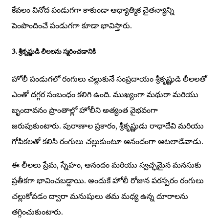
కేవలం వినోద పండుగగా కాకుండా ఆధ్యాత్మిక చైతన్యాన్ని
పెంపొందించే పండుగగా కూడా భావిస్తారు.
3. శ్రీకృష్ణుడి లీలలను స్మరించడానికి
హోలీ పండుగలో రంగులు చల్లుకునే సంప్రదాయం శ్రీకృష్ణుడి లీలలతో
ఎంతో దగ్గర సంబంధం కలిగి ఉంది. ముఖ్యంగా మథురా మరియు
బృందావనం ప్రాంతాల్లో హోలీని అత్యంత వైభవంగా
జరుపుకుంటారు. పురాణాల ప్రకారం, శ్రీకృష్ణుడు రాధాదేవి మరియు
గోపికలతో కలిసి రంగులు చల్లుకుంటూ ఆనందంగా ఆటలాడేవాడు.
ఈ లీలలు ప్రేమ, స్నేహం, ఆనందం మరియు స్వచ్ఛమైన మనసుకు
ప్రతీకగా భావించబడ్డాయి. అందుకే హోలీ రోజున పరస్పరం రంగులు
చల్లుకోవడం ద్వారా మనుషులు తమ మధ్య ఉన్న దూరాలను
తగ్గించుకుంటారు.