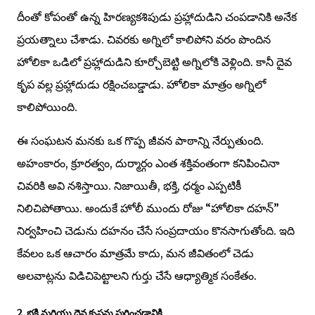
దీంతో కోపంతో ఉన్న హిరణ్యకశిపుడు ప్రహ్లాదుడిని చంపడానికి అనేక
ప్రయత్నాలు చేశాడు. చివరకు అగ్నిలో కాలిపోని వరం పొందిన
హోలికా ఒడిలో ప్రహ్లాదుడిని కూర్చోబెట్టి అగ్నిలోకి వెళ్లింది. కానీ దైవ
కృప వల్ల ప్రహ్లాదుడు రక్షించబడ్డాడు. హోలికా మాత్రం అగ్నిలో
కాలిపోయింది.
ఈ సంఘటన మనకు ఒక గొప్ప జీవన పాఠాన్ని నేర్పుతుంది.
అహంకారం, క్రూరత్వం, దుర్మార్గం ఎంత శక్తివంతంగా కనిపించినా
చివరికి అవి నశిస్తాయి. నిజాయితీ, భక్తి, ధర్మం ఎప్పటికీ
నిలిచిపోతాయి. అందుకే హోలీ ముందు రోజు “హోలికా దహన్”
నిర్వహించి చెడును దహనం చేసే సంప్రదాయం కొనసాగుతోంది. ఇది
కేవలం ఒక ఆచారం మాత్రమే కాదు, మన జీవితంలో చెడు
అలవాట్లను విడిచిపెట్టాలని గుర్తు చేసే ఆధ్యాత్మిక సంకేతం.
2. భక్తి మరియు దైవ కృపను స్మరించడానికి