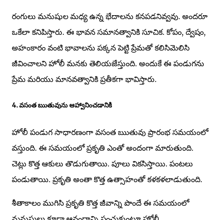
రంగులు మనుషుల మధ్య ఉన్న భేదాలను కనపడనివ్వవు. అందరూ
ఒకేలా కనిపిస్తారు. ఈ భావన సమానత్వానికి సూచిక. కోపం, ద్వేషం,
అహంకారం వంటి భావాలను పక్కన పెట్టి ప్రేమతో కలిసిమెలిసి
జీవించాలని హోలీ మనకు తెలియజేస్తుంది. అందుకే ఈ పండుగను
ప్రేమ మరియు మానవత్వానికి ప్రతీకగా భావిస్తారు.
4. వసంత ఋతువును ఆహ్వానించడానికి
హోలీ పండుగ సాధారణంగా వసంత ఋతువు ప్రారంభ సమయంలో
వస్తుంది. ఈ సమయంలో ప్రకృతి ఎంతో అందంగా మారుతుంది.
చెట్లు కొత్త ఆకులు తొడుగుతాయి. పూలు వికసిస్తాయి. పంటలు
పండుతాయి. ప్రకృతి అంతా కొత్త ఉత్సాహంతో కళకళలాడుతుంది.
శీతాకాలం ముగిసి ప్రకృతి కొత్త జీవాన్ని పొందే ఈ సమయంలో
మనుషులు కూడా ఆనందాన్ని పంచుకుంటూ హోలీ