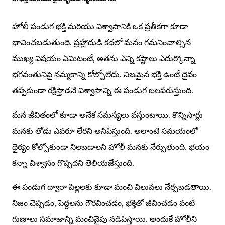
హోలీ పండుగ భక్తి మరియు విశ్వాసానికి ఒక ప్రతీకగా కూడా
భావించబడుతుంది. ప్రహ్లాదుడి కథలో మనం గమనించాల్సిన
ముఖ్య విషయం ఏమిటంటే, అతను ఎన్ని కష్టాలు ఎదుర్కొన్నా
భగవంతునిపై నమ్మకాన్ని కోల్పోలేదు. నిజమైన భక్తి ఉంటే దైవం
తప్పకుండా రక్షిస్తాడనే విశ్వాసాన్ని ఈ పండుగ బలపరుస్తుంది.
మన జీవితంలో కూడా అనేక సమస్యలు వస్తుంటాయి. కొన్నిసార్లు
మనకు తోడు ఎవరూ లేరని అనిపిస్తుంది. అలాంటి సమయంలో
ధైర్యం కోల్పోకుండా నిలబడాలని హోలీ మనకు నేర్పుతుంది. భయం
కన్నా విశ్వాసం గొప్పదని తెలియజేస్తుంది.
ఈ పండుగ ద్వారా పిల్లలకు కూడా మంచి విలువలు నేర్పబడతాయి.
నిజం చెప్పడం, పెద్దలను గౌరవించడం, భక్తితో జీవించడం వంటి
గుణాలు సమాజాన్ని మంచివైపు నడిపిస్తాయి. అందుకే హోలీని