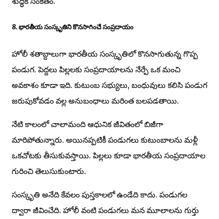
శుద్ధికి సంకేతం.
8. భారతీయ సంస్కృతిని కొనసాగించే సంప్రదాయం
హోలీ శతాబ్దాలుగా భారతీయ సంస్కృతిలో కొనసాగుతున్న గొప్ప
పండుగ. పెద్దలు పిల్లలకు సంప్రదాయాలను నేర్పే ఒక మంచి
అవకాశం కూడా ఇది. కుటుంబ సభ్యులు, బంధువులు కలిసి పండుగ
జరుపుకోవడం వల్ల అనుబంధాలు మరింత బలపడతాయి.
నేటి కాలంలో చాలామంది ఆధునిక జీవితంలో బిజీగా
మారిపోతున్నారు. అయినప్పటికీ పండుగలు కుటుంబాలను మళ్లీ
ఒకచోటకు తీసుకువస్తాయి. పిల్లలు కూడా భారతీయ సంప్రదాయాల
గురించి తెలుసుకుంటారు.
సంస్కృతి అనేది కేవలం పుస్తకాలలో ఉండేది కాదు. పండుగల
ద్వారా జీవించేది. హోలీ వంటి పండుగలు మన మూలాలను గుర్తు