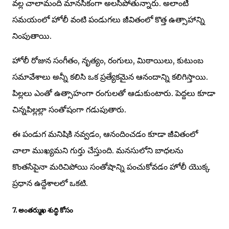
వల్ల చాలామంది మానసికంగా అలసిపోతున్నారు. అలాంటి
సమయంలో హోలీ వంటి పండుగలు జీవితంలో కొత్త ఉత్సాహాన్ని
నింపుతాయి.
హోలీ రోజున సంగీతం, నృత్యం, రంగులు, మిఠాయిలు, కుటుంబ
సమావేశాలు అన్నీ కలిసి ఒక ప్రత్యేకమైన ఆనందాన్ని కలిగిస్తాయి.
పిల్లలు ఎంతో ఉత్సాహంగా రంగులతో ఆడుకుంటారు. పెద్దలు కూడా
చిన్నపిల్లల్లా సంతోషంగా గడుపుతారు.
ఈ పండుగ మనిషికి నవ్వడం, ఆనందించడం కూడా జీవితంలో
చాలా ముఖ్యమని గుర్తు చేస్తుంది. మనసులోని బాధలను
కొంతసేపైనా మరిచిపోయి సంతోషాన్ని పంచుకోవడం హోలీ యొక్క
ప్రధాన ఉద్దేశాలలో ఒకటి.
7. అంతర్ముఖ శుద్ధి కోసం