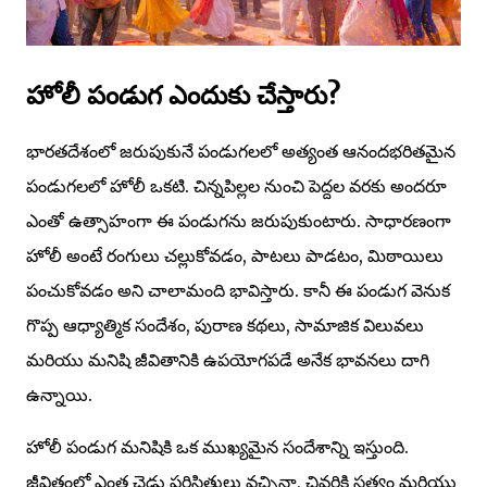
హోలీ పండుగ ఎందుకు చేస్తారు?
భారతదేశంలో జరుపుకునే పండుగలలో అత్యంత ఆనందభరితమైన
పండుగలలో హోలీ ఒకటి. చిన్నపిల్లల నుంచి పెద్దల వరకు అందరూ
ఎంతో ఉత్సాహంగా ఈ పండుగను జరుపుకుంటారు. సాధారణంగా
హోలీ అంటే రంగులు చల్లుకోవడం, పాటలు పాడటం, మిఠాయిలు
పంచుకోవడం అని చాలామంది భావిస్తారు. కానీ ఈ పండుగ వెనుక
గొప్ప ఆధ్యాత్మిక సందేశం, పురాణ కథలు, సామాజిక విలువలు
మరియు మనిషి జీవితానికి ఉపయోగపడే అనేక భావనలు దాగి
ఉన్నాయి.
హోలీ పండుగ మనిషికి ఒక ముఖ్యమైన సందేశాన్ని ఇస్తుంది.
జీవితంలో ఎంత చెడు పరిస్థితులు వచ్చినా, చివరికి సత్యం మరియు