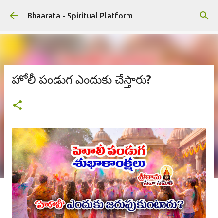
ప్రధాన కంటెంట్‌కు దాటవేయి
Bhaarata - Spiritual Platform
హోలీ పండుగ ఎందుకు చేస్తారు?