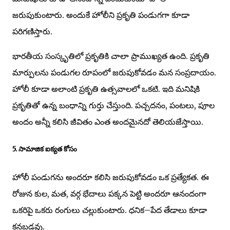
జరుపుకుంటారు. అందుకే హోలీని ప్రకృతి పండుగగా కూడా
పరిగణిస్తారు.
భారతీయ సంస్కృతిలో ప్రకృతికి చాలా ప్రాముఖ్యత ఉంది. ప్రకృతి
మార్పులను పండుగల రూపంలో జరుపుకోవడం మన సంప్రదాయం.
హోలీ కూడా అలాంటి ప్రకృతి ఉత్సవాలలో ఒకటి. ఇది మనిషికి
ప్రకృతితో ఉన్న బంధాన్ని గుర్తు చేస్తుంది. పచ్చదనం, పంటలు, పూల
అందం అన్నీ కలిసి జీవితం ఎంత అందమైనదో తెలియజేస్తాయి.
5. సామాజిక ఐక్యత కోసం
హోలీ పండుగను అందరూ కలిసి జరుపుకోవడం ఒక ప్రత్యేకత. ఈ
రోజున కుల, మత, వర్గ భేదాలు పక్కన పెట్టి అందరూ ఆనందంగా
ఒకరిపై ఒకరు రంగులు చల్లుకుంటారు. ధనిక–పేద తేడాలు కూడా
కనబడవు.