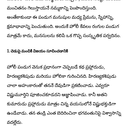
మంచితనం గెలుస్తాయనే నమ్మకాన్ని పెంపొందిస్తుంది.
అంతేకాకుండా ఈ పండుగ మనుషుల మధ్య ప్రేమను, స్నేహాన్ని,
క్షమాభావాన్ని పెంచుతుంది. అందుకే హోలీ కేవలం రంగుల పండుగ
మాత్రమే కాదు, మనసులను కలిపే ఒక గొప్ప సంస్కృతిక పర్వదినం.
1. చెడుపై మంచికి విజయం సూచించడానికి
హోలీ పండుగ వెనుక ప్రధానంగా చెప్పబడే కథ ప్రహ్లాదుడు,
హిరణ్యకశిపుడు మరియు హోలికా గురించినది. హిరణ్యకశిపుడు
చాలా అహంకారంతో తననే దేవుడిగా ప్రకటించాడు. ఎవ్వరూ
విష్ణుమూర్తిని పూజించకూడదని ఆజ్ఞాపించాడు. కానీ అతని
కుమారుడు ప్రహ్లాదుడు మాత్రం చిన్న వయసులోనే విష్ణుభక్తుడిగా
ఉండేవాడు. తన తండ్రి ఎంత బెదిరించినా భగవంతునిపై విశ్వాసాన్ని
వదల్లేదు.