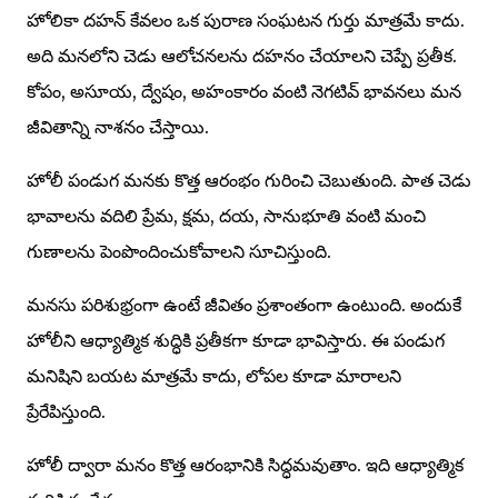
హోలికా దహన్ కేవలం ఒక పురాణ సంఘటన గుర్తు మాత్రమే కాదు.
అది మనలోని చెడు ఆలోచనలను దహనం చేయాలని చెప్పే ప్రతీక.
కోపం, అసూయ, ద్వేషం, అహంకారం వంటి నెగటివ్ భావనలు మన
జీవితాన్ని నాశనం చేస్తాయి.
హోలీ పండుగ మనకు కొత్త ఆరంభం గురించి చెబుతుంది. పాత చెడు
భావాలను వదిలి ప్రేమ, క్షమ, దయ, సానుభూతి వంటి మంచి
గుణాలను పెంపొందించుకోవాలని సూచిస్తుంది.
మనసు పరిశుభ్రంగా ఉంటే జీవితం ప్రశాంతంగా ఉంటుంది. అందుకే
హోలీని ఆధ్యాత్మిక శుద్ధికి ప్రతీకగా కూడా భావిస్తారు. ఈ పండుగ
మనిషిని బయట మాత్రమే కాదు, లోపల కూడా మారాలని
ప్రేరేపిస్తుంది.
హోలీ ద్వారా మనం కొత్త ఆరంభానికి సిద్ధమవుతాం. ఇది ఆధ్యాత్మిక