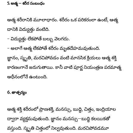
5. ఆత్మ – శరీర సంబంధం
ఆత్మ శరీరానికి మూలాధారం. శరీరం ఒక పరికరంలా ఉంటే, ఆత్మ
దానికి విద్యుత్తు వంటిది.
- విద్యుత్తు లేకపోతే బల్బు వెలగదు.
- అలాగే ఆత్మ లేకపోతే శరీరం మృతదేహమవుతుంది.
జ్ఞానం, స్మృతి, మరచిపోవడం వంటి మానసిక క్రియలు ఆత్మ శక్తి
కారణంగానే జరుగుతాయి. కానీ వాటి పూర్ణ నియంత్రణ పరమాత్మ
ఆధీనంలోనే ఉంటుంది.
6. తాత్పర్యం
ఆత్మ శక్తి శరీరంలో ప్రాణశక్తి, మనస్సు, బుద్ధి, చిత్తం, ఇంద్రియాల
ద్వారా వ్యక్తమవుతుంది. జ్ఞానం మనస్సు–బుద్ధి కలయికతో
వస్తుంది. స్మృతి చిత్తంలో నిల్వవుతుంది. మరచిపోవడమూ