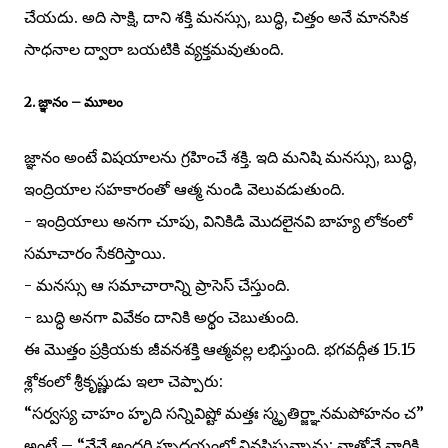
చేయదు. అది సాక్షి, దాని శక్తి మనస్సు, బుద్ధి, చిత్తం అనే మానసిక
సాధనాల ద్వారా బయటికి వ్యక్తమవుతుంది.
2. జ్ఞానం – మూలం
జ్ఞానం అంటే విషయాలను గ్రహించే శక్తి. ఇది మనిషి మనస్సు, బుద్ధి,
ఇంద్రియాల సహకారంతో ఆత్మ నుండి వెలువడుతుంది.
- ఇంద్రియాలు అనగా చూపు, వినికిడి మొదలైనవి బాహ్య లోకంలో
సమాచారం సేకరిస్తాయి.
- మనస్సు ఆ సమాచారాన్ని ప్రాసెస్ చేస్తుంది.
- బుద్ధి అనగా వివేకం దానికి అర్థం చెబుతుంది.
ఈ మొత్తం ప్రక్రియకు జీవనశక్తి ఆత్మవల్ల లభిస్తుంది. భగవద్గీత 15.15
శ్లోకంలో శ్రీకృష్ణుడు ఇలా చెప్పారు:
“సర్వస్య చాహం హృది సన్నివిష్టో మత్తః స్మృతిర్జ్ఞానమపోహనం చ”
అంటే – “నేనే అందరి హృదయంలో నివసిస్తున్నాను; నాతోనే వారికి