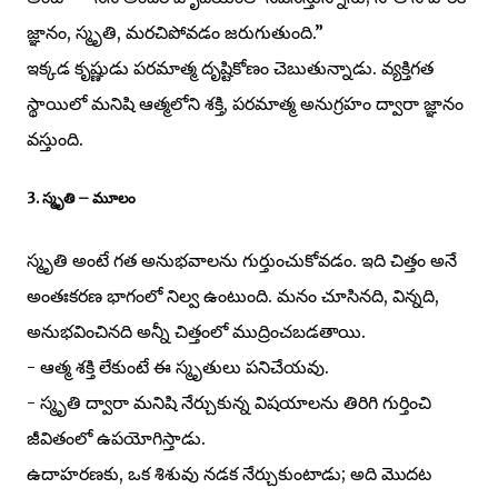
జ్ఞానం, స్మృతి, మరచిపోవడం జరుగుతుంది.”
ఇక్కడ కృష్ణుడు పరమాత్మ దృష్టికోణం చెబుతున్నాడు. వ్యక్తిగత
స్థాయిలో మనిషి ఆత్మలోని శక్తి, పరమాత్మ అనుగ్రహం ద్వారా జ్ఞానం
వస్తుంది.
3. స్మృతి – మూలం
స్మృతి అంటే గత అనుభవాలను గుర్తుంచుకోవడం. ఇది చిత్తం అనే
అంతఃకరణ భాగంలో నిల్వ ఉంటుంది. మనం చూసినది, విన్నది,
అనుభవించినది అన్నీ చిత్తంలో ముద్రించబడతాయి.
- ఆత్మ శక్తి లేకుంటే ఈ స్మృతులు పనిచేయవు.
- స్మృతి ద్వారా మనిషి నేర్చుకున్న విషయాలను తిరిగి గుర్తించి
జీవితంలో ఉపయోగిస్తాడు.
ఉదాహరణకు, ఒక శిశువు నడక నేర్చుకుంటాడు; అది మొదట