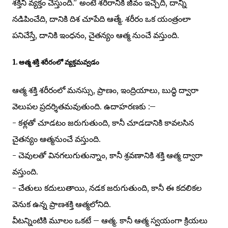
శక్తిని వ్యక్తం చేస్తుంది." అంటే శరీరానికి జీవం ఇచ్చేది, దాన్ని
నడిపించేది, దానికి దిశ చూపేది ఆత్మే. శరీరం ఒక యంత్రంలా
పనిచేస్తే, దానికి ఇంధనం, చైతన్యం ఆత్మ నుంచే వస్తుంది.
1. ఆత్మ శక్తి శరీరంలో వ్యక్తమవ్వడం
ఆత్మ శక్తి శరీరంలో మనస్సు, ప్రాణం, ఇంద్రియాలు, బుద్ధి ద్వారా
వెలుపల ప్రదర్శితమవుతుంది. ఉదాహరణకు :–
- కళ్లతో చూడటం జరుగుతుంది, కానీ చూడడానికి కావలసిన
చైతన్యం ఆత్మనుంచే వస్తుంది.
- చెవులతో వినగలుగుతున్నాం, కానీ శ్రవణానికి శక్తి ఆత్మ ద్వారా
వస్తుంది.
- చేతులు కదులుతాయి, నడక జరుగుతుంది, కానీ ఈ కదలికల
వెనుక ఉన్న ప్రాణశక్తి ఆత్మలోనిది.
వీటన్నింటికి మూలం ఒకటే – ఆత్మ. కానీ ఆత్మ స్వయంగా క్రియలు