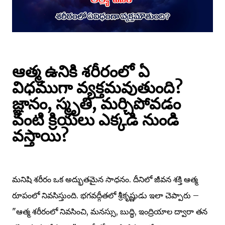
ఆత్మ ఉనికి శరీరంలో ఏ
విధముగా వ్యక్తమవుతుంది?
జ్ఞానం, స్మృతి, మర్చిపోవడం
వంటి క్రియలు ఎక్కడి నుండి
వస్తాయి?
మనిషి శరీరం ఒక అద్భుతమైన సాధనం. దీనిలో జీవన శక్తి ఆత్మ
రూపంలో నివసిస్తుంది. భగవద్గీతలో శ్రీకృష్ణుడు ఇలా చెప్పారు –
"ఆత్మ శరీరంలో నివసించి, మనస్సు, బుద్ధి, ఇంద్రియాల ద్వారా తన