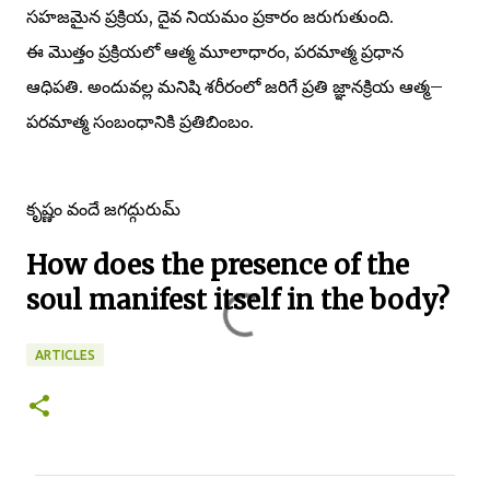
సహజమైన ప్రక్రియ, దైవ నియమం ప్రకారం జరుగుతుంది.
ఈ మొత్తం ప్రక్రియలో ఆత్మ మూలాధారం, పరమాత్మ ప్రధాన
ఆధిపతి. అందువల్ల మనిషి శరీరంలో జరిగే ప్రతి జ్ఞానక్రియ ఆత్మ–
పరమాత్మ సంబంధానికి ప్రతిబింబం.
కృష్ణం వందే జగద్గురుమ్
How does the presence of the
soul manifest itself in the body?
ARTICLES