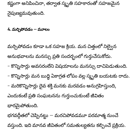
కష్టంగా అనిపించినా, తర్వాత స్మృతి సహకారంతో సహజమైన
నైపుణ్యమవుతుంది.
4. మర్చిపోవడం – మూలం
మర్చిపోవడం కూడా ఒక సహజ క్రియ. మన చిత్తంలో నిల్వైన
అనుభవాలను మనస్సు ప్రతి సందర్భంలో గుర్తుచేసుకోదు.
- కొన్నిసార్లు అవసరంలేని విషయాలను మనస్సు దాచిపెడుతుంది.
- కొన్నిసార్లు మన బుద్ధి ఏకాగ్రత లోపం వల్ల స్మృతి బయటకు రాదు.
- మరికొన్నిసార్లు దైవ శక్తి మనకు మరవడం అనుగ్రహిస్తుంది,
ఎందుకంటే ప్రతి సంఘటనను గుర్తుంచుకుంటే జీవితం
భారమైపోతుంది.
భగవద్గీతలో చెప్పినట్టు – మరచిపోవడమూ పరమాత్మ నుంచే
వస్తుంది. ఇది మానవ జీవితంలో సమతుల్యతను కల్పించే ప్రక్రియ.