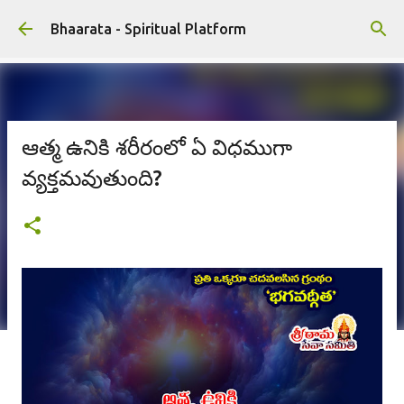
ప్రధాన కంటెంట్‌కు దాటవేయి
Bhaarata - Spiritual Platform
ఆత్మ ఉనికి శరీరంలో ఏ విధముగా
వ్యక్తమవుతుంది?