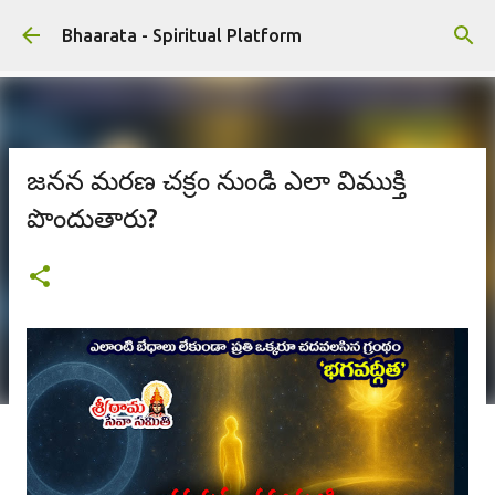
ప్రధాన కంటెంట్‌కు దాటవేయి
Bhaarata - Spiritual Platform
జనన మరణ చక్రం నుండి ఎలా విముక్తి
పొందుతారు?