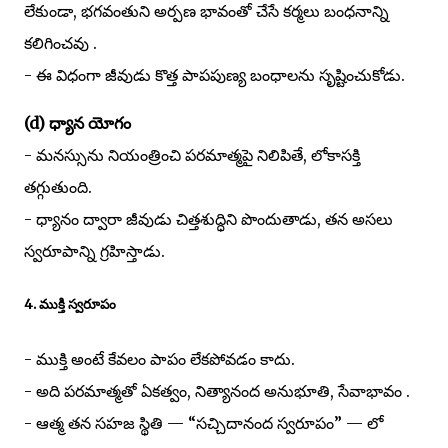
లేకుండా, భగవంతుని అర్పణ భావంతో చేసే కర్మలు బంధనాన్ని
కలిగించవు .
- ఈ విధంగా జీవుడు కొత్త పాపపుణ్య బంధాలను సృష్టించుకోడు.
(d) ధ్యాన యోగం
- మనస్సును నియంత్రించి పరమాత్మపై నిలిపితే, లోకాసక్తి
తగ్గుతుంది.
- ధ్యానం ద్వారా జీవుడు చిత్తశుద్ధిని పొందుతాడు, తన అసలు
స్వరూపాన్ని గ్రహిస్తాడు.
4. ముక్తి స్వరూపం
- ముక్తి అంటే కేవలం పాపం లేకపోవడం కాదు.
- అది పరమాత్మతో ఏకత్వం, నిత్యానంద అనుభూతి, సేవాభావం .
- ఆత్మ తన సహజ స్థితి — “సచ్చిదానంద స్వరూపం” — లో