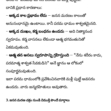
దానికి ప్రధాన కారణాలు:
-
అక్కడ కాల ప్రభావం లేదు
– జనన మరణం కాలంతో
అనుసంధానమై ఉంటాయి. కానీ పరమ ధామం శాశ్వతమైనది.
-
అక్కడ దుఃఖం, కర్మ బంధనం ఉండదు
– అది నిత్యానంద
స్వరూపం. కర్మ వాసనలు లేకుండా ఆత్మ భగవంతునితో
ఏకమవుతుంది.
-
ఆత్మ తన అసలు స్వరూపాన్ని గ్రహిస్తుంది
– “నేను శరీరం కాదు,
పరమాత్మ శాశ్వత సేవకుడిని” అనే జ్ఞానం ఆ లోకంలో
సంపూర్ణమవుతుంది.
ఇలా పరమ ధామంలోకి ప్రవేశించినవారికి మళ్లీ పుట్టే అవసరం
ఉండదు. వారు జన్మరహితులు అవుతారు.
3. జనన మరణ చక్రం నుండి విముక్తి పొందే మార్గాలు