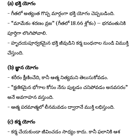
(a) భక్తి యోగం
- గీతలో అత్యంత గొప్ప మార్గంగా భక్తి యోగం చెప్పబడింది.
- “మామేకం శరణం వ్రజ” (గీతలో 18.66 శ్లోకం) – భగవంతునికి
పూర్తిగా లొంగిపోవాలి.
- హృదయపూర్వకమైన భక్తి జీవుడిని కర్మ బంధనాల నుండి విముక్తి
చేస్తుంది.
(b) జ్ఞాన యోగం
- శరీరం క్షీణించేది, కానీ ఆత్మ నిత్యమని తెలుసుకోవడం.
- “క్షణికమైన భోగాల కోసం నేను పుట్టడం చనిపోవడం అనవసరం”
అనే అవగాహన వస్తుంది.
- ఆత్మ పరమాత్మలో లీనమవడం ద్వారానే ముక్తి లభిస్తుంది.
(c) కర్మ యోగం
- కర్మ చేయకుండా జీవించడం సాధ్యం కాదు. కానీ ఫలానికి ఆశ