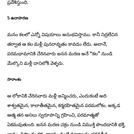
ప్రవేశిస్తుంది.
5. ఉదాహరణ
మనం కలలో ఎన్నో విషయాలు అనుభవిస్తాము. కానీ నిద్రలేచిన
తర్వాత ఆ కల మళ్లీ పునరావృతం కావడం లేదు. అలానే,
పరమధామానికి చేరినవారు జనన మరణ అనే “కల” నుండి
మేల్కొని మళ్లీ దానిలోకి వెళ్ళరు.
సారాంశం
ఆ లోకానికి చేరినవారు మళ్లీ జన్మించరు, ఎందుకంటే అది
శాశ్వతమైన, కాలాతీతమైన, కర్మరహితమైన పరమలోకం. అక్కడ
ఆత్మ తన అసలు స్వరూపాన్ని గ్రహించి, పరమాత్మతో
ఏకమవుతుంది. జనన మరణ చక్రం నుండి విముక్తి పొందడానికి భక్తి,
జ్ఞానం, నిష్కామ కర్మ, ధ్యానం వంటి మార్గాలను భగవద్గీత