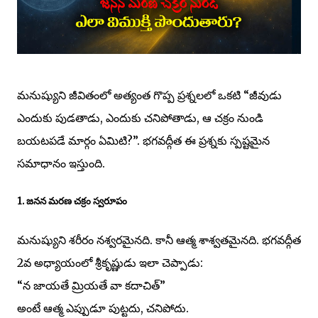
మనుష్యుని జీవితంలో అత్యంత గొప్ప ప్రశ్నలలో ఒకటి “జీవుడు
ఎందుకు పుడతాడు, ఎందుకు చనిపోతాడు, ఆ చక్రం నుండి
బయటపడే మార్గం ఏమిటి?”. భగవద్గీత ఈ ప్రశ్నకు స్పష్టమైన
సమాధానం ఇస్తుంది.
1. జనన మరణ చక్రం స్వరూపం
మనుష్యుని శరీరం నశ్వరమైనది. కానీ ఆత్మ శాశ్వతమైనది. భగవద్గీత
2వ అధ్యాయంలో శ్రీకృష్ణుడు ఇలా చెప్పాడు:
“న జాయతే మ్రియతే వా కదాచిత్”
అంటే ఆత్మ ఎప్పుడూ పుట్టదు, చనిపోదు.