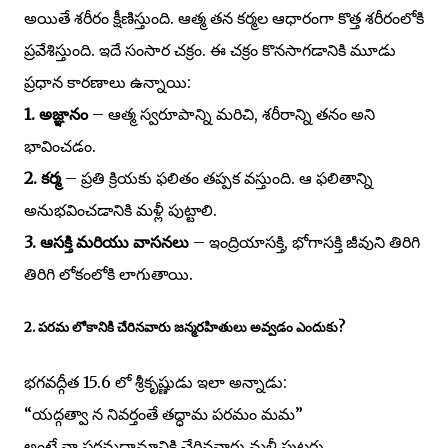
అయితే శరీరం క్షీణిస్తుంది. ఆత్మ తన కర్మల ఆధారంగా కొత్త శరీరంలోకి
ప్రవేశిస్తుంది. ఇదే సంసార చక్రం. ఈ చక్రం కొనసాగడానికి మూడు
ప్రధాన కారణాలు ఉన్నాయి:
1. అజ్ఞానం
– ఆత్మ స్వరూపాన్ని మరిచి, శరీరాన్ని తనం అని
భావించడం.
2. కర్మ
– ప్రతి క్రియకు ఫలితం తప్పక వస్తుంది. ఆ ఫలితాన్ని
అనుభవించడానికి మళ్లీ పుట్టాలి.
3. ఆసక్తి మరియు వాసనలు
– ఇంద్రియాసక్తి, భోగాసక్తి జీవుని తిరిగి
తిరిగి లోకంలోకి లాగుతాయి.
2. పరమ లోకానికి చేరినవారు జన్మరహితులు అవ్వడం ఎందుకు?
భగవద్గీత 15.6 లో శ్రీకృష్ణుడు ఇలా అన్నాడు:
“యద్గత్వా న నివర్తంతే తద్ధామ పరమం మమ”
అంటే నా పరమధామానికి చేరినవారు మళ్లీ పుట్టరు.