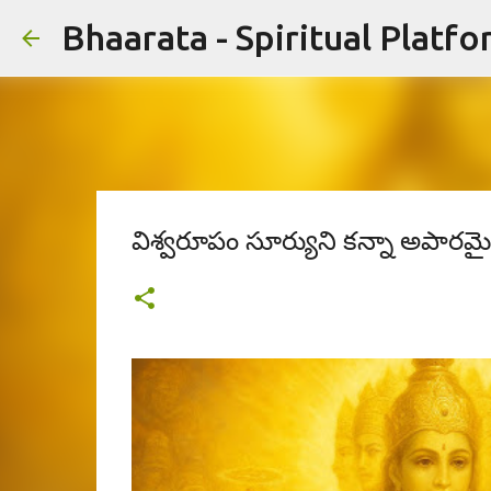
Bhaarata - Spiritual Platfo
విశ్వరూపం సూర్యుని కన్నా అపారమై