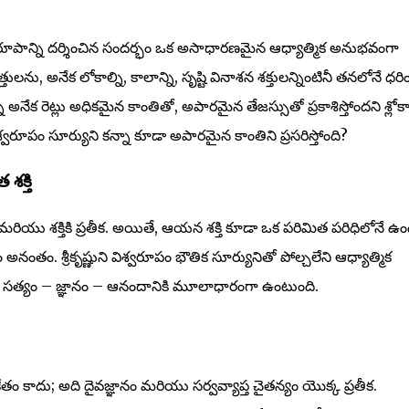
ిశ్వరూపాన్ని దర్శించిన సందర్భం ఒక అసాధారణమైన ఆధ్యాత్మిక అనుభవంగా
ు, అనేక లోకాల్ని, కాలాన్ని, సృష్టి వినాశన శక్తులన్నింటినీ తనలోనే ధరి
అనేక రెట్లు అధికమైన కాంతితో, అపారమైన తేజస్సుతో ప్రకాశిస్తోందని శ్లోక
శ్వరూపం సూర్యుని కన్నా కూడా అపారమైన కాంతిని ప్రసరిస్తోంది?
శక్తి
ియు శక్తికి ప్రతీక. అయితే, ఆయన శక్తి కూడా ఒక పరిమిత పరిధిలోనే ఉంద
్రం అనంతం. శ్రీకృష్ణుని విశ్వరూపం భౌతిక సూర్యునితో పోల్చలేని ఆధ్యాత్మిక
ించి, సత్యం – జ్ఞానం – ఆనందానికి మూలాధారంగా ఉంటుంది.
ేతం కాదు; అది దైవజ్ఞానం మరియు సర్వవ్యాప్త చైతన్యం యొక్క ప్రతీక.