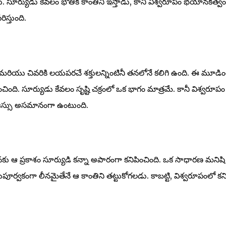
ాయి. సూర్యుడు కేవలం భౌతిక కాంతిని ఇస్తాడు, కానీ విశ్వరూపం భయానకత్వం
స్తుంది.
్తి, మరియు చివరికి లయపరచే శక్తులన్నింటినీ తనలోనే కలిగి ఉంది. ఈ మూడిం
ింది. సూర్యుడు కేవలం సృష్టి చక్రంలో ఒక భాగం మాత్రమే. కానీ విశ్వరూప
తేజస్సు అసమానంగా ఉంటుంది.
నకు ఆ ప్రకాశం సూర్యుడి కన్నా అపారంగా కనిపించింది. ఒక సాధారణ మనిషి
ర్వకంగా లీనమైతేనే ఆ కాంతిని తట్టుకోగలడు. కాబట్టి, విశ్వరూపంలో కని