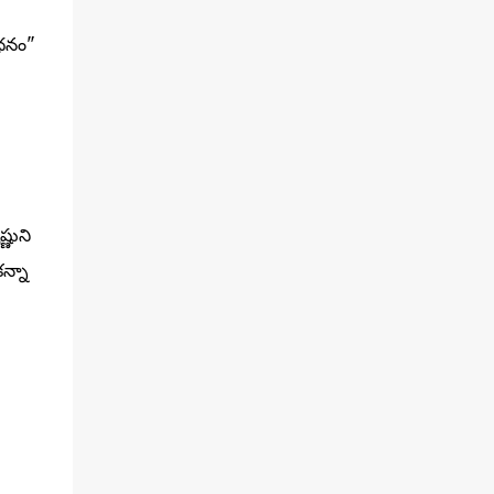
ాధనం"
్ణుని
న్నా