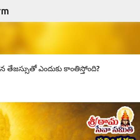
rm
ప్రధాన కంటెంట్‌కు దాటవేయి
న తేజస్సుతో ఎందుకు కాంతిస్తోంది?