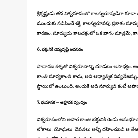
శ్రీకృష్ణుడు తన విశ్వరూపంలో కాలస్వరూపుడిగా కూడా త
ముందుకు నడిపించే శక్తి. కాలస్వరూపపు ప్రకాశం సూర
కారణం. సూర్యుడు కాలచక్రంలో ఒక భాగం మాత్రమే, కా
6. భక్తునికి దివ్యదృష్టి అవసరం
సాధారణ కళ్ళతో విశ్వరూపాన్ని చూడటం అసాధ్యం. అందుకే 
కాంతి సూర్యకాంతి కాదు, అది ఆధ్యాత్మిక దివ్యతేజస
స్థాయిలో ఉంటుంది. అందుకే అది సూర్యుడి కంటే అపార
7. భయానక – ఆహ్లాదక ద్వంద్వం
విశ్వరూపంలోని అపార కాంతి భక్తునికి రెండు అనుభూ
లోకాలు, యోధులు, దేవతలు అన్నీ దహించబడి ఆ తేజ