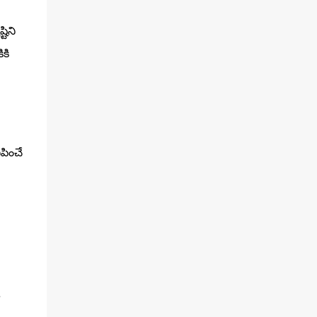
టిని
కి
పించే
ఆ