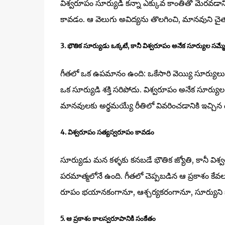
విశ్వరూపం సూర్యుడి కన్నా ఎక్కువ కాంతితో మెరవడానికి 
కావడం. ఆ వెలుగు అవిద్యను తొలగించి, మానవుని చైతన్
3. భౌతిక సూర్యుడు ఒక్కటే, కానీ విశ్వరూపం అనేక సూర్యుల సమ్
గీతలో ఒక ఉపమానం ఉంది: ఒకేసారి వెయ్యి సూర్యులు
ఒక సూర్యుడి శక్తి సరిపోదు. విశ్వరూపం అనేక సూర్యుల
మానవులకు అర్థమయ్యే రీతిలో వివరించడానికి ఇచ్చ
4. విశ్వరూపం సత్యస్వరూపం కావడం
సూర్యుడు మన కళ్ళకు కనబడే భౌతిక జ్యోతి, కానీ విశ
పరమాత్మలోనే ఉంది. గీతలో చెప్పబడిన ఆ ప్రకాశం కేవలం
రూపం భయానకంగానూ, ఆశ్చర్యకరంగానూ, సూర్యుని క
5. ఆ ప్రకాశం కాలస్వరూపానికి సంకేతం