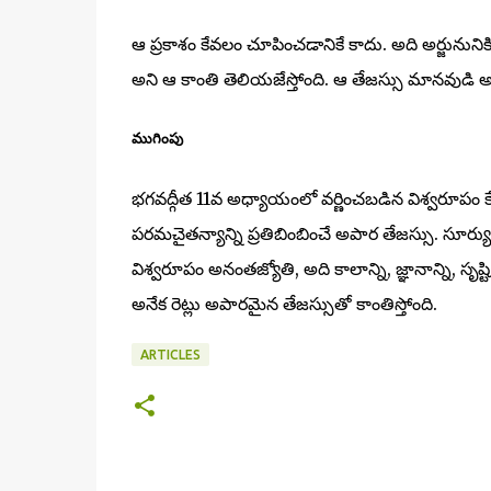
ఆ ప్రకాశం కేవలం చూపించడానికే కాదు. అది అర్జునుని
అని ఆ కాంతి తెలియజేస్తోంది. ఆ తేజస్సు మానవుడి అహంకా
ముగింపు
భగవద్గీత 11వ అధ్యాయంలో వర్ణించబడిన విశ్వరూపం కే
పరమచైతన్యాన్ని ప్రతిబింబించే అపార తేజస్సు. సూర్య
విశ్వరూపం అనంతజ్యోతి, అది కాలాన్ని, జ్ఞానాన్ని, సృ
అనేక రెట్లు అపారమైన తేజస్సుతో కాంతిస్తోంది.
ARTICLES