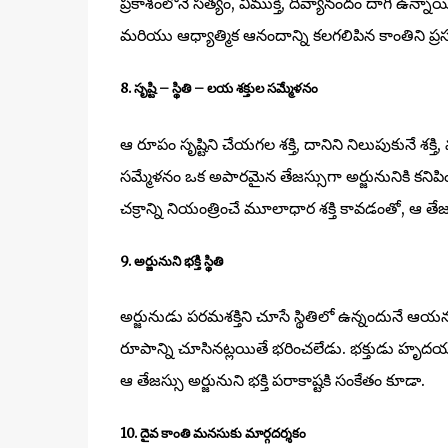
ప్రకాశంలోనే సత్యం, విముక్తి, దివ్యానందం దాగి ఉన్న
మరియు ఆధ్యాత్మిక ఆనందాన్ని కలగలిపిన కాంతిని ప్రసరి
8. సృష్టి – స్థితి – లయ శక్తుల సమ్మేళనం
ఆ రూపం సృష్టిని చేయగల శక్తి, దానిని నిలుపుకునే శక
సమ్మేళనం ఒక అపారమైన తేజస్సుగా అర్జునునికి కనిపించ
చక్రాన్ని నియంత్రించే మూలాధార శక్తి కావడంతో, ఆ 
9. అర్జునుని భక్తి స్థితి
అర్జునుడు పరమశక్తిని చూసే స్థితిలో ఉన్నందునే ఆయ
రూపాన్ని చూసినట్లయితే భరించలేడు. భక్తుడు హృదయపూ
ఆ తేజస్సు అర్జునుని భక్తి పరాకాష్టకి సంకేతం కూడా.
10. దైవ కాంతి మనసుకు మార్గదర్శకం