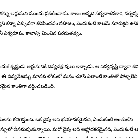
న్ను అర్జునుని ముందు ప్రకటించాడు. కాలం అన్నది సర్వనాశనకారి, సర్వసృష్
్యుని కన్నా ఎక్కువగా కనిపించడం సహజం, ఎందుకంటే కాలమే సూర్యుని ఉనికి
నీ విశ్వరూపం కాలాన్ని మించిన పరమతత్వం.
కృష్ణుడు అర్జునునికి దివ్యచక్షువులు ఇచ్చాడు. ఆ దివ్యదృష్టి ద్వారా కని
్సు. ఈ దివ్యతేజస్సు మానవ లోకంలో మనం చూసే ఎలాంటి కాంతితో పోల్చలేని
మైన కాంతిగా వర్ణించబడింది.
తులను కలిగిస్తుంది. ఒక వైపు అది భయానకమైనది, ఎందుకంటే అంతులేని
స్సులో లీనమవుతున్నాయి. మరో వైపు అది ఆహ్లాదకరమైనది, ఎందుకంటే 