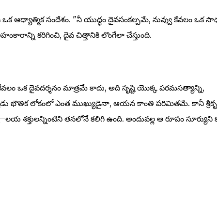
కి ఒక ఆధ్యాత్మిక సందేశం. "నీ యుద్ధం దైవసంకల్పమే, నువ్వు కేవలం ఒక స
రాన్ని కరిగించి, దైవ చిత్తానికి లొంగేలా చేస్తుంది.
వలం ఒక దైవదర్శనం మాత్రమే కాదు, అది సృష్టి యొక్క పరమసత్యాన్ని,
ుడు భౌతిక లోకంలో ఎంత ముఖ్యుడైనా, ఆయన కాంతి పరిమితమే. కానీ శ్రీకృష
ష్టి–లయ శక్తులన్నింటిని తనలోనే కలిగి ఉంది. అందువల్ల ఆ రూపం సూర్యుని క