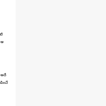
టి
ం ఆ
 అదే
పించే