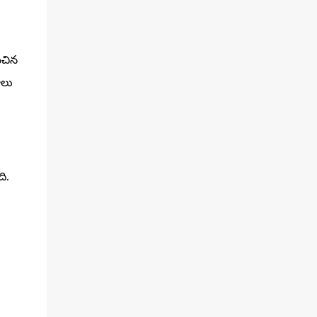
ంచిన
ాలు
ి.