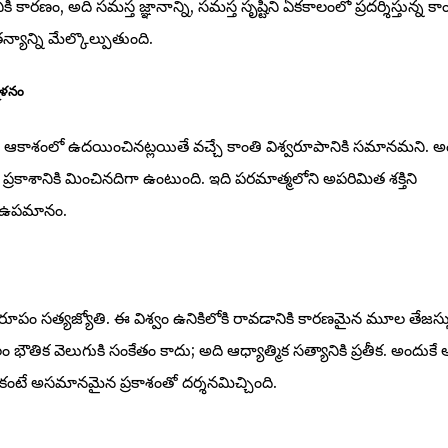
కారణం, అది సమస్త జ్ఞానాన్ని, సమస్త సృష్టిని ఏకకాలంలో ప్రదర్శిస్తున్న కా
యాన్ని మేల్కొల్పుతుంది.
మేళనం
 ఆకాశంలో ఉదయించినట్లయితే వచ్చే కాంతి విశ్వరూపానికి సమానమని. అం
 ప్రకాశానికి మించినదిగా ఉంటుంది. ఇది పరమాత్మలోని అపరిమిత శక్తిని
ిన ఉపమానం.
్వరూపం సత్యజ్యోతి. ఈ విశ్వం ఉనికిలోకి రావడానికి కారణమైన మూల తేజస్
 భౌతిక వెలుగుకి సంకేతం కాదు; అది ఆధ్యాత్మిక సత్యానికి ప్రతీక. అందుకే 
ంటే అసమానమైన ప్రకాశంతో దర్శనమిచ్చింది.