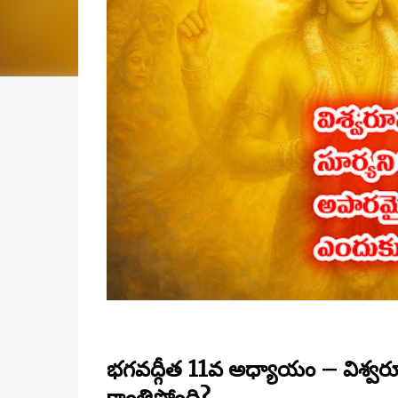
భగవద్గీత 11వ అధ్యాయం – విశ్వర
కాంతిస్తోంది?