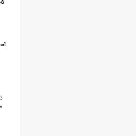
ంతి
టే,
సు
ఆ