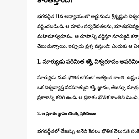
భగవద్గీత 11వ అధ్యాయంలో అర్జునుడు శ్రీకృష్ణుని వ
వర్ణించబడింది. ఆ రూపం సర్వదేవతలను, భూతభవిష్యత్తులన
మహిమాస్వరూపం. ఆ రూపాన్ని వర్ణిస్తూ సూర్యుడి కన్నా 
చెబుతున్నాయి. ఇప్పుడు ప్రశ్న వస్తుంది: ఎందుకు ఆ వి
1. సూర్యుడు పరిమిత శక్తి, విశ్వరూపం అపరిమిత 
సూర్యుడు మన భౌతిక లోకంలో అత్యంత కాంతి, ఉష్ణం మర
ఒక విశ్వవ్యాప్త పరమాత్ముని శక్తి, జ్ఞానం, తేజస్సు మాత
ప్రకాశాన్ని కలిగి ఉంది. ఆ ప్రకాశం భౌతిక కాంతిని మ
2. ఆ ప్రకాశం జ్ఞానం యొక్క ప్రతిబింబం
భగవద్గీతలో తేజస్సు అనేది కేవలం భౌతిక వెలుగుకి సంక