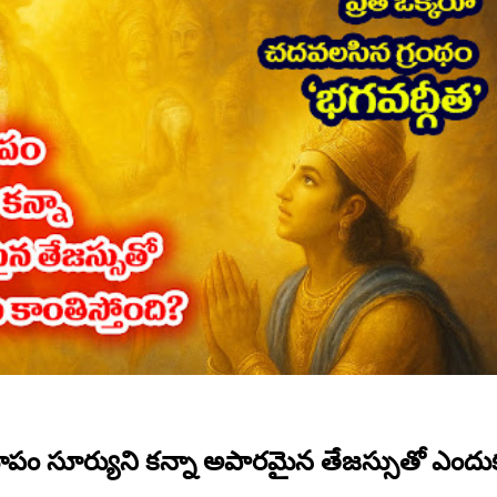
ూపం సూర్యుని కన్నా అపారమైన తేజస్సుతో ఎందు