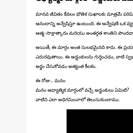
మానవ జీవితం కేవలం భౌతిక సుఖాలకు మాత్రమే పరిమ
ఆనందాన్ని అన్వేషిస్తూ ఉంటుంది. ఈ అన్వేషణే ఒక వ్యక్తి
ఆత్మ-సాక్షాత్కారం మరియు అంతర్గత శాంతిని పొందడాని
అయితే, ఈ మార్గం అంత సులభమైనది కాదు. ఈ ప్రయా
ఎదురవుతాయి. ఈ అడ్డంకులను గుర్తించడం, వాటి స్
అర్థం చేసుకోవడం అత్యంత కీలకం.
ఈ రోజు… మనం
మనం ఆధ్యాత్మిక మార్గంలో వచ్చే అడ్డంకులు ఏమిటి?
వాటిని ఎలా అధిగమించాలో తెలుసుకుందాము.