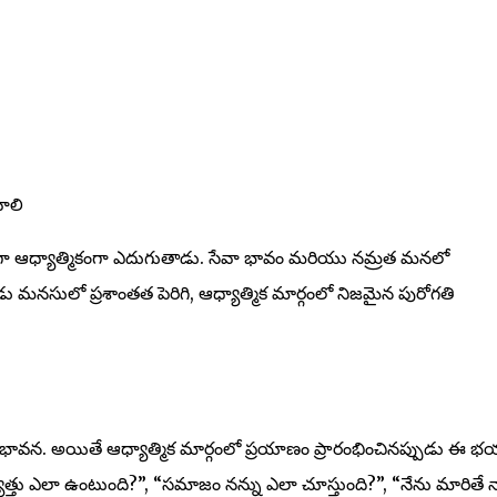
వాలి
 ఆధ్యాత్మికంగా ఎదుగుతాడు. సేవా భావం మరియు నమ్రత మనలో
ుడు మనసులో ప్రశాంతత పెరిగి, ఆధ్యాత్మిక మార్గంలో నిజమైన పురోగతి
న. అయితే ఆధ్యాత్మిక మార్గంలో ప్రయాణం ప్రారంభించినప్పుడు ఈ భ
ష్యత్తు ఎలా ఉంటుంది?”, “సమాజం నన్ను ఎలా చూస్తుంది?”, “నేను మారితే 