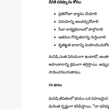
దీనికి పరిష్కారం కోసం:
ప్రతిరోజూ ధ్యానం చేయాలి
వినయాన్ని అలవర్చుకోవాలి
సేవా కార్యక్రమాలలో పాల్గొనాలి
ఇతరుల గొప్పతనాన్ని గుర్తించాలి
కృతజ్ఞత భావాన్ని పెంపొందించుకో
మనిషి ఎంత వినయంగా ఉంటాడో, అంతగా
అహంకారాన్ని క్రమంగా తగ్గిస్తాయి. అప్ప
సాధించగలుగుతాము.
04 భయం
మనిషి జీవితంలో భయం ఒక సహజమైన భావ
మరింత స్పష్టంగా కనిపిస్తాయి. “నా భవి