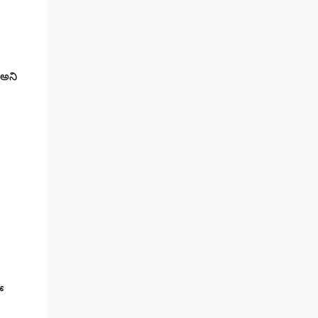
 అని
ో