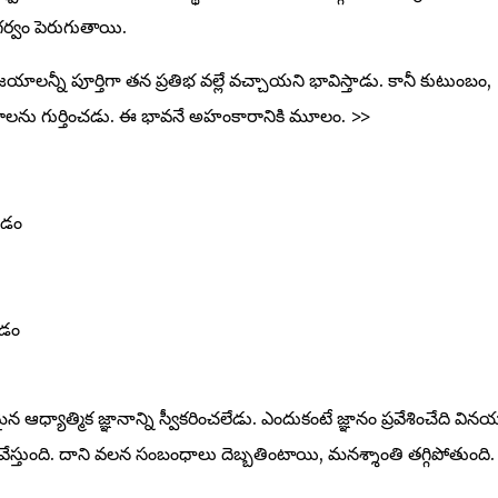
వం పెరుగుతాయి.
విజయాలన్నీ పూర్తిగా తన ప్రతిభ వల్లే వచ్చాయని భావిస్తాడు. కానీ కుటుంబం,
ాలను గుర్తించడు. ఈ భావనే అహంకారానికి మూలం.
>>
చడం
వడం
ధ్యాత్మిక జ్ఞానాన్ని స్వీకరించలేడు. ఎందుకంటే జ్ఞానం ప్రవేశించేది విన
తుంది. దాని వలన సంబంధాలు దెబ్బతింటాయి, మనశ్శాంతి తగ్గిపోతుంది.