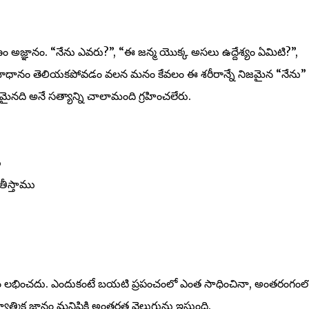
అజ్ఞానం. “నేను ఎవరు?”, “ఈ జన్మ యొక్క అసలు ఉద్దేశ్యం ఏమిటి?”,
న సమాధానం తెలియకపోవడం వలన మనం కేవలం ఈ శరీరాన్నే నిజమైన “నేను”
తమైనది అనే సత్యాన్ని చాలామంది గ్రహించలేరు.
ు
తీస్తాము
ం లభించదు. ఎందుకంటే బయటి ప్రపంచంలో ఎంత సాధించినా, అంతరంగంల
త్మిక జ్ఞానం మనిషికి అంతర్గత వెలుగును ఇస్తుంది.