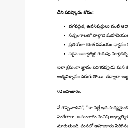
దీని పరిష్కారం కోసం:
భగవద్గీత, ఉపనిషత్తులు వంటి ఆధ
సత్సంగాలలో పాల్గొని మహనీయు
ప్రతిరోజూ కొంత సమయం ధ్యానం 
సరైన ఆధ్యాత్మిక గురువు మార్గదర్శక
ఇలా క్రమంగా జ్ఞానం పెరిగినప్పుడు మన
ఆత్మవిశ్వాసం పెరుగుతాయి. తద్వారా అజ
02 అహంకారం.
నే గొప్పవాడిని”, “నా వల్లే ఇది సాధ్యమ
సంకేతాలు. అహంకారం మనిషి ఆధ్యాత్మిక ఎద
మారుతుంది. మనలో అహంకారం పెరిగినప్ప