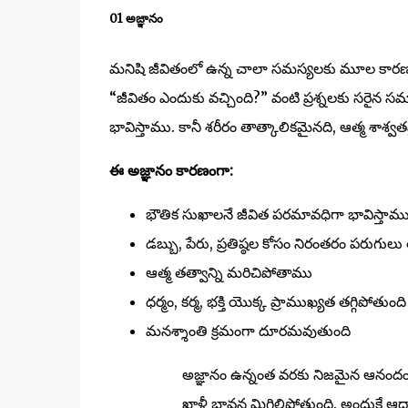
01 అజ్ఞానం
మనిషి జీవితంలో ఉన్న చాలా సమస్యలకు మూల కారణం 
“జీవితం ఎందుకు వచ్చింది?” వంటి ప్రశ్నలకు సరై
భావిస్తాము. కానీ శరీరం తాత్కాలికమైనది, ఆత్మ శాశ్వ
ఈ అజ్ఞానం కారణంగా:
భౌతిక సుఖాలనే జీవిత పరమావధిగా భావిస్తామ
డబ్బు, పేరు, ప్రతిష్ఠల కోసం నిరంతరం పరుగులు 
ఆత్మ తత్వాన్ని మరిచిపోతాము
ధర్మం, కర్మ, భక్తి యొక్క ప్రాముఖ్యత తగ్గిపోతుంది
మనశ్శాంతి క్రమంగా దూరమవుతుంది
అజ్ఞానం ఉన్నంత వరకు నిజమైన ఆనంద
ఖాళీ భావన మిగిలిపోతుంది. అందుకే ఆధ్యా