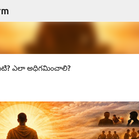
rm
ప్రధాన కంటెంట్‌కు దాటవేయి
మిటి? ఎలా అధిగమించాలి?