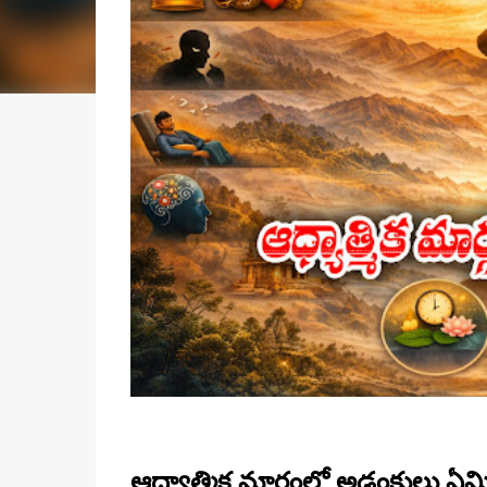
ఆధ్యాత్మిక మార్గంలో అడ్డంకులు ఏమ