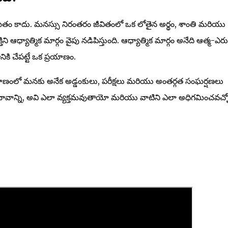
ితం కాదు. మనస్సు నిరంతరం జీవితంలో ఒక లోతైన అర్థం, శాంతి మరియు
ని ఆధ్యాత్మిక మార్గం వైపు నడిపిస్తుంది. ఆధ్యాత్మిక మార్గం అనేది ఆత్మ-ఎరు
కి చేపట్టే ఒక ప్రయాణం.
ణంలో మనకు అనేక అడ్డంకులు, పరీక్షలు మరియు అంతర్గత సంఘర్షణలు
వభావాన్ని, అవి ఎలా వ్యక్తమవుతాయో మరియు వాటిని ఎలా అధిగమించవచ్చ