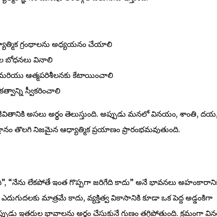
్యాత్మిక గ్రంథాలను అధ్యయనం చేయాలి
ల బోధనలు వినాలి
మరియు ఆత్మపరిశీలనకు కేటాయించాలి
త్వాన్ని స్వీకరించాలి
 జీవితానికి అసలు అర్థం తెలుస్తుంది. అప్పుడు మనలో వినయం, శాంతి, దయ
్ఞానం తొలగి నిజమైన ఆధ్యాత్మిక ప్రయాణం ప్రారంభమవుతుంది.
ైంది”, “నేను లేకపోతే ఇంత గొప్పగా జరిగేది కాదు” అనే భావనలు అహంకారానిక
ుగుదలకు మాత్రమే కాదు, వ్యక్తిత్వ వికాసానికి కూడా ఒక పెద్ద అడ్డంకిగా
ుడు ఇతరుల భావాలను అర్థం చేసుకునే గుణం తగ్గిపోతుంది. క్రమంగా వ