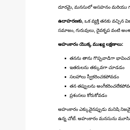
దూరమై, మనసులో అసహనం మరియు గర్
ఉదాహరణకు
, ఒక వ్యక్తి తనకు వచ్చిన 
సమాజం, గురువులు, దైవకృప వంటి అంశ
అహంకారం యొక్క ముఖ్య లక్షణాలు:
తనను తాను గొప్పవాడిగా భావిం
ఇతరులను తక్కువగా చూడడం
సలహాలు స్వీకరించకపోవడం
తన తప్పులను అంగీకరించలేకపో
ప్రశంసలు కోరుకోవడం
అహంకారం ఎక్కువైనప్పుడు మనిషి నిజమైన ఆ
ఉన్న చోటే. అహంకారం మనసును మూసివేస్