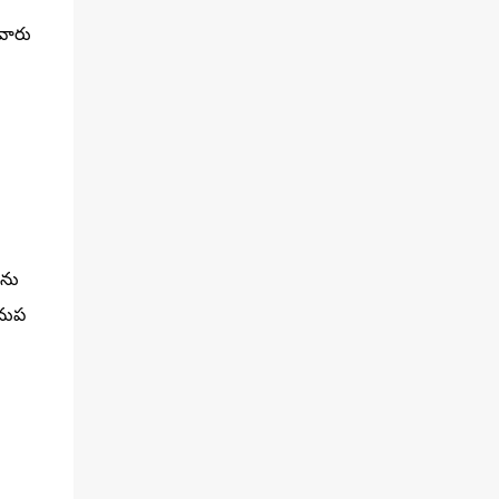
వారు
లను
ఇనుప
ు