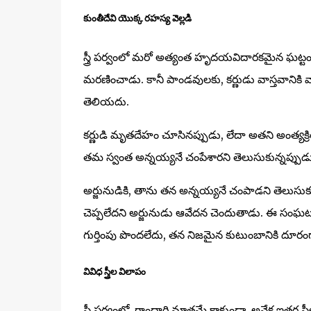
కుంతీదేవి యొక్క రహస్య వెల్లడి
స్త్రీ పర్వంలో మరో అత్యంత హృదయవిదారకమైన ఘట్టం. కుంత
మరణించాడు. కానీ పాండవులకు, కర్ణుడు వాస్తవానికి 
తెలియదు.
కర్ణుడి మృతదేహం చూసినప్పుడు, లేదా అతని అంత్యక్
తమ స్వంత అన్నయ్యనే చంపేశారని తెలుసుకున్నప్పుడ
అర్జునుడికి, తాను తన అన్నయ్యనే చంపాడని తెలుసుక
చెప్పలేదని అర్జునుడు ఆవేదన చెందుతాడు. ఈ సంఘటన, 
గుర్తింపు పొందలేదు, తన నిజమైన కుటుంబానికి దూర
వివిధ స్త్రీల విలాపం
స్త్రీ పర్వంలో, గాంధారి మాత్రమే కాకుండా, అనేక ఇతర స