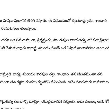
హస్తినాపురానికి తిరిగి వస్తారు. ఈ సమయంలో ధృతరాష్ట్రుడు, గాంధారి,
గిన సంఘటనలు తెలుస్తాయి.
ీలందరూ ఒక సమూహంగా, శ్రీకృష్ణుడు, పాండవుల నాయకత్వంలో కురుక్షేత్రానిక
ి వెళుతున్నారు కాబట్టి, ముందు నుండే ఒక విషాద వాతావరణం ఉంటుంద
ష్ట్రుడి భార్య, మరియు కౌరవుల తల్లి. గాంధారి, తన జీవితమంతా తన
ంగా తన కళ్లకు గంతలు కట్టుకొని జీవించింది. ఆమె నూరుగురు కుమారుల
్టుకున్న దుఃఖాన్ని మోస్తూ, యుద్ధభూమికి వస్తుంది. ఆమె దుఃఖం, ఆమె కో