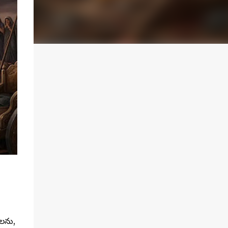
ులను,