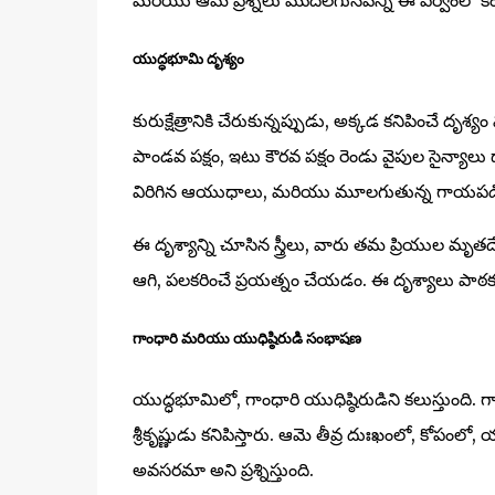
మరియు ఆమె ప్రశ్నలు మొదలగునవన్నీ ఈ పర్వంలో కే
యుద్ధభూమి దృశ్యం
కురుక్షేత్రానికి చేరుకున్నప్పుడు, అక్కడ కనిపించే ద
పాండవ పక్షం, ఇటు కౌరవ పక్షం రెండు వైపుల సైన్య
విరిగిన ఆయుధాలు, మరియు మూలగుతున్న గాయపడిన స
ఈ దృశ్యాన్ని చూసిన స్త్రీలు, వారు తమ ప్రియుల మృత
ఆగి, పలకరించే ప్రయత్నం చేయడం. ఈ దృశ్యాలు పాఠ
గాంధారి మరియు యుధిష్ఠిరుడి సంభాషణ
యుద్ధభూమిలో, గాంధారి యుధిష్ఠిరుడిని కలుస్తుంద
శ్రీకృష్ణుడు కనిపిస్తారు. ఆమె తీవ్ర దుఃఖంలో, కోపం
అవసరమా అని ప్రశ్నిస్తుంది.