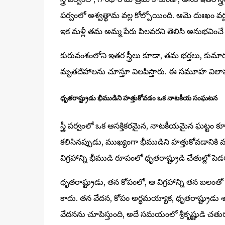
పర్వంలో అశ్వత్థామ వల్ల కోల్పోయింది. ఆమె దుఃఖం వ
ఇక మళ్లీ తమ అమ్మ పేరు పిలవరని తెలిసి అనుభవించ
కురువంశంలోని ఇతర స్త్రీలు కూడా, తమ భర్తలు, కుమ
మృతదేహాలను చూస్తూ విలపిస్తారు. ఈ సమూహ విలాపం,
ధృతరాష్ట్రుడు భీముడిని హత్తుకోవడం ఒక నాటకీయ సంఘటన
స్త్రీ పర్వంలో ఒక ఆసక్తికరమైన, నాటకీయమైన ఘట్ట
కలిసినప్పుడు, ముఖ్యంగా భీముడిని హత్తుకోవడానికి 
విగ్రహాన్ని భీముడి రూపంలో ధృతరాష్ట్రుడి చేతుల్లో పె
ధృతరాష్ట్రుడు, తన కోపంలో, ఆ విగ్రహాన్ని తన బలం
కాదు. తన వేదన, కోపం అర్థమయ్యాక, ధృతరాష్ట్రు
వేదనను చూపిస్తుంది, అదే సమయంలో శ్రీకృష్ణుడి చ