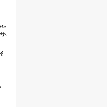
 అటు
్తం,
్ద
ు