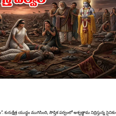
రుక్షేత్ర యుద్ధం ముగిసింది, సౌప్తిక పర్వంలో అశ్వత్థామ నిద్రిస్తున్న సైనిక