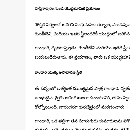
హస్తినాపురం నుండి యుద్ధభూమికి ప్రయాణం
సౌప్తిక పర్వంలో జరిగిన సంఘటనల తర్వాత, పాండవులు 
కుంతీదేవి, మరియు ఇతర స్త్రీలందరికీ యుద్ధంలో జరి
గాంధారి, ధృతరాష్ట్రుడు, కుంతీదేవి మరియు ఇతర స్త్ర
బయలుదేరుతారు. ఈ ప్రయాణం, వారు ఒక యుద్ధభూమిక
గాంధారి యొక్క అసాధారణ స్థితి
ఈ పర్వంలో అత్యంత ముఖ్యమైన పాత్ర గాంధారి. ధృతరా
అంధుడైన భర్తకు అనుగుణంగా ఉండటానికి, తాను స్వయ
కోల్పోయింది, వారందరూ కురుక్షేత్రంలో మరణించారు.
గాంధారి, ఒక తల్లిగా తన నూరుగురు కుమారులను పోగొట