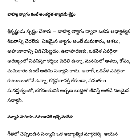
బాహ్య త్యాగం కంటే అంతర్గత త్యాగమే శ్రేష్ఠం
శ్రీకృష్ణుడు స్పష్టం చేశారు – బాహ్య త్యాగం ద్వారా ఒకరు ఆధ్యాత్మిక
శిఖరాన్ని చేరలేరు. నిజమైన త్యాగం అంటే మమకారం, ఆశలు,
అహంకారాన్ని విడిచిపెట్టడం. ఉదాహరణకు, ఒకవేళ ఎవరైనా
అరణ్యంలో నివసిస్తూ కర్మలు వదిలి ఉన్నా, మనసులో ఆశలు, కోపం,
మమకారం ఉంటే అతను సన్యాసి కాదు. అలాగే, ఒకవేళ ఎవరైనా
కుటుంబంలోనే ఉన్నా, కర్మఫలాసక్తి లేకుండా, సమతుల
మనస్తత్వంతో, భగవంతునికి అర్పణ బుద్ధితో జీవిస్తే అతడే నిజమైన
సన్యాసి.
సన్యాసి మరియు సమాజానికి ఇచ్చే సందేశం
గీతలో చెప్పబడిన సన్యాసి ఒక ఆధ్యాత్మిక మార్గదర్శి. ఆయన