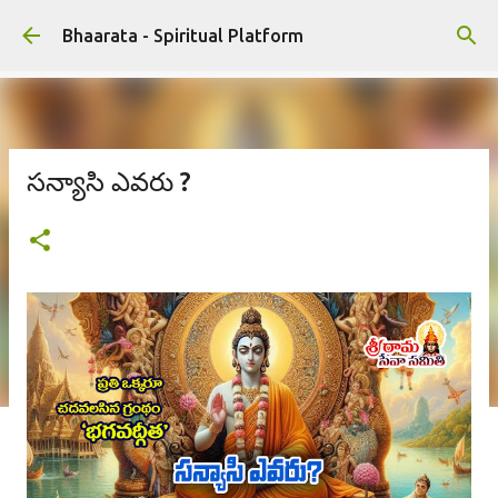
ప్రధాన కంటెంట్‌కు దాటవేయి
Bhaarata - Spiritual Platform
సన్యాసి ఎవరు ?