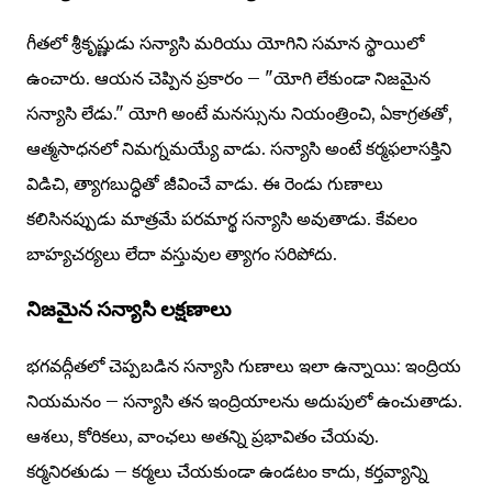
గీతలో శ్రీకృష్ణుడు సన్యాసి మరియు యోగిని సమాన స్థాయిలో
ఉంచారు. ఆయన చెప్పిన ప్రకారం – "యోగి లేకుండా నిజమైన
సన్యాసి లేడు." యోగి అంటే మనస్సును నియంత్రించి, ఏకాగ్రతతో,
ఆత్మసాధనలో నిమగ్నమయ్యే వాడు. సన్యాసి అంటే కర్మఫలాసక్తిని
విడిచి, త్యాగబుద్ధితో జీవించే వాడు. ఈ రెండు గుణాలు
కలిసినప్పుడు మాత్రమే పరమార్థ సన్యాసి అవుతాడు. కేవలం
బాహ్యచర్యలు లేదా వస్తువుల త్యాగం సరిపోదు.
నిజమైన సన్యాసి లక్షణాలు
భగవద్గీతలో చెప్పబడిన సన్యాసి గుణాలు ఇలా ఉన్నాయి: ఇంద్రియ
నియమనం – సన్యాసి తన ఇంద్రియాలను అదుపులో ఉంచుతాడు.
ఆశలు, కోరికలు, వాంఛలు అతన్ని ప్రభావితం చేయవు.
కర్మనిరతుడు – కర్మలు చేయకుండా ఉండటం కాదు, కర్తవ్యాన్ని