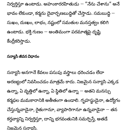
నిర్వర్తిస్తూ ఉంటాడు. అహంకారరహితుడు – "నేను చేశాను" అనే
భావం లేకుండా, కర్మను దైవార్పణబుద్ధితో చేస్తాడు. సమబుద్ధి –
సుఖం, దుఃఖం, లాభం, నష్టంలో సమతుల మనస్తత్వం కలిగి
ఉంటాడు. భక్తి గుణం – అంతిమంగా పరమాత్మపై దృష్టి
కేంద్రీకరిస్తాడు.
సన్యాసి జీవన విధానం
సన్యాసి అనగానే కేవలం పసుపు వస్త్రాలు ధరించడం లేదా
అరణ్యంలో నివసించడం మాత్రమే కాదు. నిజమైన సన్యాసి ఎక్కడ
ఉన్నా, ఏ వృత్తిలో ఉన్నా, ఏ స్థితిలో ఉన్నా – అతని మనస్సు
కర్మఫల మమకారానికి అతీతంగా ఉండాలి. గృహస్థుడైనా, ఉద్యోగం
చేస్తున్నవాడైనా, రైతుగానూ, వ్యాపారిగానూ ఉన్నవాడైనా – తన
కర్తవ్యాన్ని నిర్వర్తిస్తూ, దాన్ని భగవంతునికి సమర్పిస్తే, అతడే
నిజమైన సన్యాసి.