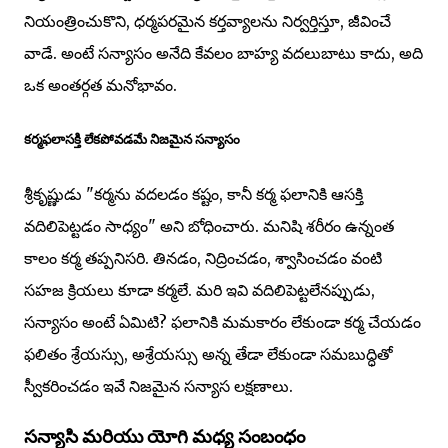
నియంత్రించుకొని, ధర్మపరమైన కర్తవ్యాలను నిర్వర్తిస్తూ, జీవించే
వాడే. అంటే సన్యాసం అనేది కేవలం బాహ్య వదలుబాటు కాదు, అది
ఒక అంతర్గత మనోభావం.
కర్మఫలాసక్తి లేకపోవడమే నిజమైన సన్యాసం
శ్రీకృష్ణుడు "కర్మను వదలడం కష్టం, కానీ కర్మ ఫలానికి ఆసక్తి
వదిలిపెట్టడం సాధ్యం" అని బోధించారు. మనిషి శరీరం ఉన్నంత
కాలం కర్మ తప్పనిసరి. తినడం, నిద్రించడం, శ్వాసించడం వంటి
సహజ క్రియలు కూడా కర్మలే. మరి ఇవి వదిలిపెట్టలేనప్పుడు,
సన్యాసం అంటే ఏమిటి? ఫలానికి మమకారం లేకుండా కర్మ చేయడం
ఫలితం శ్రేయస్సు, అశ్రేయస్సు అన్న తేడా లేకుండా సమబుద్ధితో
స్వీకరించడం ఇవే నిజమైన సన్యాస లక్షణాలు.
సన్యాసి మరియు యోగి మధ్య సంబంధం