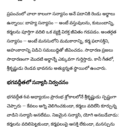
ప్రపంచంలో చాలా కాలంగా సన్యాసం అనే పదానికి రెండు అర్థాలు
ఉన్నాయి: బాహ్య సన్యాసం – అంటే వస్తువులను, కుటుంబాన్ని,
కర్మలను పూర్తిగా వదిలి ఒక వ్యక్తి విరక్త జీవితం గడపడం. అంతర్గత
సన్యాసం – అంటే మనసులోని మమకారాన్ని, కర్మ ఫలాసక్తిని,
అహంకారాన్ని విడిచి సమబుద్ధితో జీవించడం. సాధారణ ప్రజలు
సాధారణంగా మొదటి అర్థాన్నే ఎక్కువగా గుర్తిస్తారు. కానీ గీతలో,
శ్రీకృష్ణుడు రెండవ భావనను అత్యున్నత స్థాయిలో ఉంచారు.
భగవద్గీతలో సన్యాసి నిర్వచనం
భగవద్గీత 6వ అధ్యాయం ప్రారంభ శ్లోకాలలోనే శ్రీకృష్ణుడు స్పష్టంగా
చెప్పారు – కేవలం అగ్ని వెలిగించకుండా, కర్మలు వదిలేసి కూర్చున్న
వాడిని సన్యాసి అనలేము. నిజమైన సన్యాసి, యోగి అనబడేవాడు:
కర్మలను వదిలిపెట్టకుండా, కర్మఫలంపై ఆసక్తి లేకుండా, మనస్సును