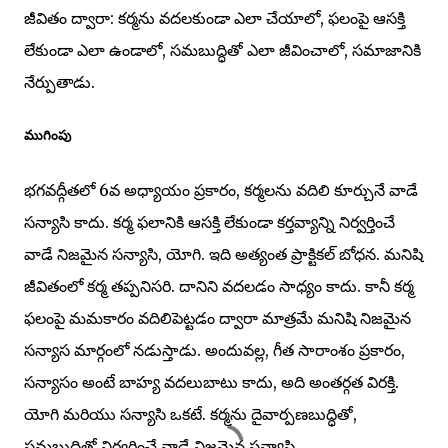
జీవితం ద్వారా: కర్మను వదలకుండా ఎలా చేయాలో, ఫలంపై ఆసక్తి
లేకుండా ఎలా ఉండాలో, సమబుద్ధితో ఎలా జీవించాలో, సమాజానికి
నేర్పుతాడు.
ముగింపు
భగవద్గీతలో 6వ అధ్యాయం ప్రకారం, కర్మలను వదిలి కూర్చునే వాడే
సన్యాసి కాదు. కర్మ ఫలానికి ఆసక్తి లేకుండా కర్తవ్యాన్ని నిర్వర్తించే
వాడే నిజమైన సన్యాసి, యోగి. ఇది అత్యంత ప్రాక్టికల్ బోధన. మనిషి
జీవితంలో కర్మ తప్పనిసరి. దానిని వదలడం సాధ్యం కాదు. కానీ కర్మ
ఫలంపై మమకారం వదిలిపెట్టడం ద్వారా మాత్రమే మనిషి నిజమైన
సన్యాస మార్గంలో నడుస్తాడు. అందువల్ల, గీత సారాంశం ప్రకారం,
సన్యాసం అంటే బాహ్య వదలుబాటు కాదు, అది అంతర్గత విరక్తి.
యోగి మరియు సన్యాసి ఒకటే. కర్మను దైవార్పణబుద్ధితో,
సమబుద్ధితో నిర్వర్తించే వాడే నిజమైన సన్యాసి.