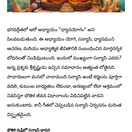
భగవద్గీతలో ఆరో అధ్యాయం "ధ్యానయోగం" అని
పిలవబడుతుంది. ఈ అధ్యాయం యోగి, సన్యాసి, ధ్యానముని
ఆచరణ, మరియు ఆధ్యాత్మిక జీవితానికి సంబంధించిన మార్గదర్శక
బోధనలతో నిండివుంటుంది. ఇందులో ముఖ్యంగా సన్యాసి ఎవరు?
అన్న ప్రశ్నకు శ్రీకృష్ణుడు ఇచ్చిన సమాధానం అత్యంత లోతైనది.
సాధారణంగా మనలో చాలామంది సన్యాసి అంటే కర్మలను పూర్తిగా
వదిలి, కుటుంబ బాధ్యతలు లేకుండా, అరణ్యంలో లేదా ఆశ్రమంలో
నివసిస్తూ భౌతిక జీవన విధానాలను విడిచిపెట్టిన వాడని
అనుకుంటారు. కానీ గీతలో చెప్పబడిన సన్యాసి నిర్వచనం మరింత
విస్తృతమైంది.
భౌతిక దృష్టిలో సన్యాసి భావన