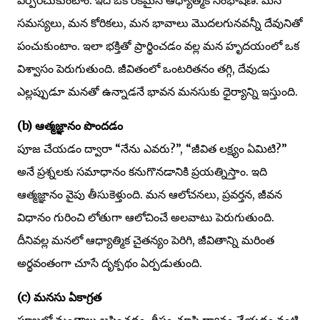
సమస్యలు, మన కోరికలు, మన భావాలు మొదలగునవన్నీ దేవునితో
పంచుకుంటాం. ఇలా భక్తితో ప్రార్థించడం వల్ల మన హృదయంలో ఒక
విశ్వాసం పెరుగుతుంది. జీవితంలో ఒంటరితనం తగ్గి, దేవుడు
ఎల్లప్పుడూ మనతో ఉన్నాడనే భావన మనసుకు ధైర్యాన్ని ఇస్తుంది.
(b) ఆత్మజ్ఞానం పొందడం
పూజ చేయడం ద్వారా “నేను ఎవరు?”, “జీవిత లక్ష్యం ఏమిటి?”
అనే ప్రశ్నలకు సమాధానం కనుగొనడానికి ప్రయత్నిస్తాం. ఇది
ఆత్మజ్ఞానం వైపు తీసుకెళ్తుంది. మన ఆలోచనలు, ప్రవర్తన, జీవన
విధానం గురించి లోతుగా ఆలోచించే అలవాటు పెరుగుతుంది.
దీనివల్ల మనలో ఆధ్యాత్మిక చైతన్యం పెరిగి, జీవితాన్ని మరింత
అర్థవంతంగా చూసే దృక్పథం ఏర్పడుతుంది.
(c) మనసు ఏకాగ్రత
పూజలో మంత్రాలు జపించడం, దీపం చూసి ధ్యానం చేయడం వంటి