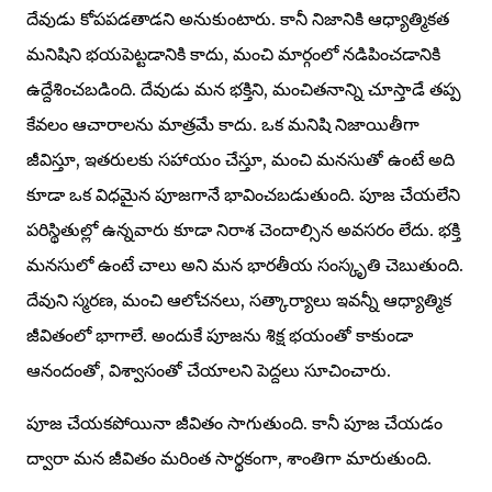
దేవుడు కోపపడతాడని అనుకుంటారు. కానీ నిజానికి ఆధ్యాత్మికత
మనిషిని భయపెట్టడానికి కాదు, మంచి మార్గంలో నడిపించడానికి
ఉద్దేశించబడింది. దేవుడు మన భక్తిని, మంచితనాన్ని చూస్తాడే తప్ప
కేవలం ఆచారాలను మాత్రమే కాదు. ఒక మనిషి నిజాయితీగా
జీవిస్తూ, ఇతరులకు సహాయం చేస్తూ, మంచి మనసుతో ఉంటే అది
కూడా ఒక విధమైన పూజగానే భావించబడుతుంది. పూజ చేయలేని
పరిస్థితుల్లో ఉన్నవారు కూడా నిరాశ చెందాల్సిన అవసరం లేదు. భక్తి
మనసులో ఉంటే చాలు అని మన భారతీయ సంస్కృతి చెబుతుంది.
దేవుని స్మరణ, మంచి ఆలోచనలు, సత్కార్యాలు ఇవన్నీ ఆధ్యాత్మిక
జీవితంలో భాగాలే. అందుకే పూజను శిక్ష భయంతో కాకుండా
ఆనందంతో, విశ్వాసంతో చేయాలని పెద్దలు సూచించారు.
పూజ చేయకపోయినా జీవితం సాగుతుంది. కానీ పూజ చేయడం
ద్వారా మన జీవితం మరింత సార్థకంగా, శాంతిగా మారుతుంది.