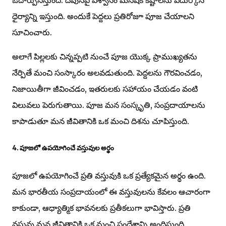
ధైర్యాన్ని ఇస్తుంది. అందుకే పెద్దలు ప్రతిరోజూ పూజ చేయాలని
సూచించారు.
అలాగే పిల్లలకు చిన్నప్పటి నుంచే పూజ యొక్క ప్రాముఖ్యతను
నేర్పితే మంచి సంస్కారం అలవడుతుంది. పెద్దలను గౌరవించడం,
నిజాయితీగా జీవించడం, ఇతరులకు సహాయం చేయడం వంటి
విలువలు పెరుగుతాయి. పూజ మన సంస్కృతి, సంప్రదాయాలను
కాపాడుతూ మన జీవితానికి ఒక మంచి దిశను చూపిస్తుంది.
4. పూజలో ఉపయోగించే వస్తువుల అర్థం
పూజలో ఉపయోగించే ప్రతి వస్తువుకి ఒక ప్రత్యేకమైన అర్థం ఉంది.
మన భారతీయ సంప్రదాయంలో ఈ వస్తువులను కేవలం ఆచారంగా
కాకుండా, ఆధ్యాత్మిక భావనలకు ప్రతీకలుగా భావిస్తారు. ప్రతి
వస్తువు మన జీవితానికి ఒక మంచి సందేశాన్ని అందిస్తుంది.