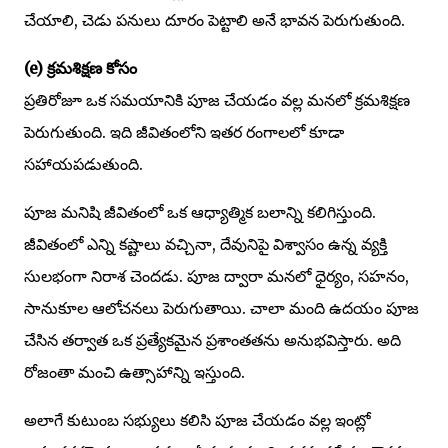
చేయాలి, చెడు పనులు దూరం పెట్టాలి అనే భావన పెరుగుతుంది.
(e) క్రమశిక్షణ కోసం
ప్రతిరోజూ ఒక సమయానికి పూజ చేయడం వల్ల మనలో క్రమశిక్షణ
పెరుగుతుంది. ఇది జీవితంలోని ఇతర రంగాలలో కూడా
సహాయపడుతుంది.
పూజ మనిషి జీవితంలో ఒక ఆధ్యాత్మిక బలాన్ని కలిగిస్తుంది.
జీవితంలో ఎన్ని కష్టాలు వచ్చినా, దేవునిపై విశ్వాసం ఉన్న వ్యక్తి
సులభంగా నిరాశ చెందడు. పూజ ద్వారా మనలో ధైర్యం, సహనం,
సానుకూల ఆలోచనలు పెరుగుతాయి. చాలా మంది ఉదయం పూజ
చేసిన తర్వాత ఒక ప్రత్యేకమైన ప్రశాంతతను అనుభవిస్తారు. అది
రోజంతా మంచి ఉత్సాహాన్ని ఇస్తుంది.
అలాగే కుటుంబ సభ్యులు కలిసి పూజ చేయడం వల్ల ఇంట్లో