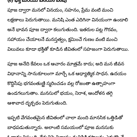
పూజ ద్వారా మనలో వినయం, సహనం, ప్రేమ వంటి మంచి
లక్షణాలు పెరుగుతాయి. మనిషి ఎంత ఎదిగినా వినయంగా ఉండాలి
అనే భావన పూజ ద్వారా కలుగుతుంది. ఇతరుల పట్ల గౌరవం,
సహాయం చేయాలనే మనస్తత్వం, క్షమించే గుణం వంటి మంచి
విలువలు కూడా భక్తితో కూడిన జీవితంలో సహజంగా పెరుగుతాయి.
పూజ అనేది కేవలం ఒక ఆచారం మాత్రమే కాదు; అది మన జీవన
విధానాన్ని సానుకూలంగా మార్చే ఒక ఆధ్యాత్మిక సాధన. ఉదయం
కొద్దిసేపు భగవంతుణ్ణి స్మరించడం వల్ల రోజంతా ఉత్సాహంగా
ఉండగలుగుతాం. మనసులో భయం, నిరాశ, ఆందోళన తగ్గి
ఆశావాద దృక్పథం పెరుగుతుంది.
ఇప్పటి వేగవంతమైన జీవితంలో చాలా మంది మానసిక ఒత్తిడితో
బాధపడుతున్నారు. అలాంటి సమయంలో పూజ మనసుకు
ఓదార్పునిస్తుంది. దేవునిపై విశ్వాసం మనిషికి కష్టాలను ఎదుర్కొనే