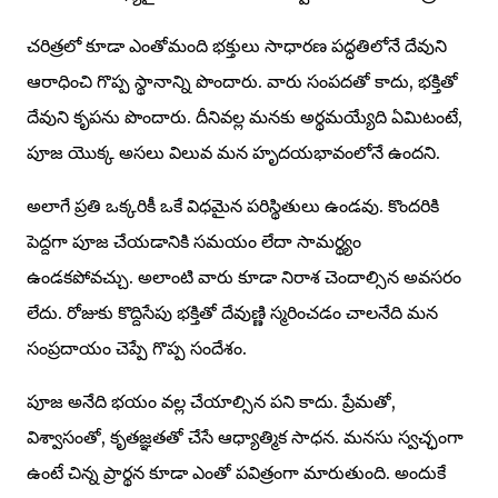
చరిత్రలో కూడా ఎంతోమంది భక్తులు సాధారణ పద్ధతిలోనే దేవుని
ఆరాధించి గొప్ప స్థానాన్ని పొందారు. వారు సంపదతో కాదు, భక్తితో
దేవుని కృపను పొందారు. దీనివల్ల మనకు అర్థమయ్యేది ఏమిటంటే,
పూజ యొక్క అసలు విలువ మన హృదయభావంలోనే ఉందని.
అలాగే ప్రతి ఒక్కరికీ ఒకే విధమైన పరిస్థితులు ఉండవు. కొందరికి
పెద్దగా పూజ చేయడానికి సమయం లేదా సామర్థ్యం
ఉండకపోవచ్చు. అలాంటి వారు కూడా నిరాశ చెందాల్సిన అవసరం
లేదు. రోజుకు కొద్దిసేపు భక్తితో దేవుణ్ణి స్మరించడం చాలనేది మన
సంప్రదాయం చెప్పే గొప్ప సందేశం.
పూజ అనేది భయం వల్ల చేయాల్సిన పని కాదు. ప్రేమతో,
విశ్వాసంతో, కృతజ్ఞతతో చేసే ఆధ్యాత్మిక సాధన. మనసు స్వచ్ఛంగా
ఉంటే చిన్న ప్రార్థన కూడా ఎంతో పవిత్రంగా మారుతుంది. అందుకే