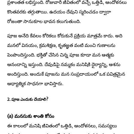
ప్రశాంతత లభిస్తుంది. రోజువారీ జీవితంలో వచ్చే ఒత్తిడి, ఆందోళనలు
కొంతవరకు తగ్గుతాయి. ఉదయం దేవుని స్మరించడం ద్వారా
రోజంతా సానుకూల భావన కలుగుతుంది.
పూజ అనేది కేవలం కోరికలు కోరుకునే ప్రక్రియ మాత్రమే కాదు. అది
మనలో వినయం, క్రమశిక్షణ, కృతజ్ఞత వంటి మంచి గుణాలను
పెంపొందిస్తుంది. భక్తితో చేసిన చిన్న పూజ కూడా మన ఆత్మకు
ఆనందాన్ని ఇస్తుంది. దేవుడిపై నమ్మకం మనిషికి ధైర్యాన్ని, ఆశను
అందిస్తుంది. అందుకే పూజను మన సంప్రదాయంలో ఒక పవిత్రమైన
ఆధ్యాత్మిక సాధనగా భావిస్తారు.
2. పూజ ఎందుకు చేయాలి?
(a) మనసుకు శాంతి కోసం
ఈ కాలంలో మనిషి జీవితంలో ఒత్తిడి, ఆందోళనలు, సమస్యలు