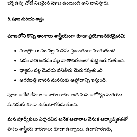
భక్తి ఉన్న చోటే నిజమైన పూజ ఉంటుంది అని భావిస్తారు.
6. పూజ మరియు శాస్త్రం
పూజలోని కొన్ని అంశాలు శాస్త్రీయంగా కూడా ప్రయోజనకరమైనవి:
మంత్రాల జపం వల్ల మనసు ప్రశాంతంగా మారుతుంది.
దీపం వెలిగించడం వల్ల వాతావరణంలో శుద్ధి జరుగుతుంది.
ధ్యానం వల్ల మెదడు పనితీరు మెరుగవుతుంది.
అగరబత్తి వాసన మనసుకు ఆహ్లాదాన్ని ఇస్తుంది.
పూజ అనేది కేవలం ఆచారం కాదు. అది మన ఆరోగ్యం మరియు
మనసుకు కూడా ఉపయోగపడుతుంది.
మన పూర్వీకులు ఏర్పరచిన అనేక ఆచారాల వెనుక ఆధ్యాత్మికతతో
పాటు శాస్త్రీయ కారణాలు కూడా ఉన్నాయి. ఉదాహరణకు,