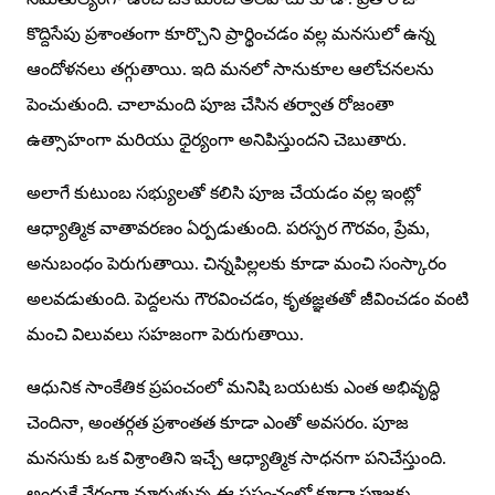
కొద్దిసేపు ప్రశాంతంగా కూర్చొని ప్రార్థించడం వల్ల మనసులో ఉన్న
ఆందోళనలు తగ్గుతాయి. ఇది మనలో సానుకూల ఆలోచనలను
పెంచుతుంది. చాలామంది పూజ చేసిన తర్వాత రోజంతా
ఉత్సాహంగా మరియు ధైర్యంగా అనిపిస్తుందని చెబుతారు.
అలాగే కుటుంబ సభ్యులతో కలిసి పూజ చేయడం వల్ల ఇంట్లో
ఆధ్యాత్మిక వాతావరణం ఏర్పడుతుంది. పరస్పర గౌరవం, ప్రేమ,
అనుబంధం పెరుగుతాయి. చిన్నపిల్లలకు కూడా మంచి సంస్కారం
అలవడుతుంది. పెద్దలను గౌరవించడం, కృతజ్ఞతతో జీవించడం వంటి
మంచి విలువలు సహజంగా పెరుగుతాయి.
ఆధునిక సాంకేతిక ప్రపంచంలో మనిషి బయటకు ఎంత అభివృద్ధి
చెందినా, అంతర్గత ప్రశాంతత కూడా ఎంతో అవసరం. పూజ
మనసుకు ఒక విశ్రాంతిని ఇచ్చే ఆధ్యాత్మిక సాధనగా పనిచేస్తుంది.
అందుకే వేగంగా మారుతున్న ఈ ప్రపంచంలో కూడా పూజకు