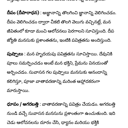
దీపం (దీపారాధన)
: అజ్ఞానాన్ని తొలగించి జ్ఞానాన్ని వెలిగించడం.
దీపం వెలిగించడం ద్వారా చీకటి తొలగి వెలుగు వచ్చినట్లే, మన
జీవితంలో కూడా మంచి ఆలోచనలు పెరగాలని సూచిస్తుంది. దీప
జ్యోతి మనసుకు ప్రశాంతతను, ఇంటికి పవిత్రతను అందిస్తుంది.
పుష్పాలు
: మన హృదయపు పవిత్రతను సూచిస్తాయి. దేవునికి
పూలు సమర్పించడం అంటే మన భక్తిని, ప్రేమను వినయంతో
అర్పించడం. సువాసన గల పుష్పాలు మనసుకు ఆనందాన్ని
కలిగిస్తూ, పూజా వాతావరణాన్ని మరింత ఆహ్లాదకరంగా
మారుస్తాయి.
ధూపం / అగరబత్తి
: వాతావరణాన్ని పవిత్రం చేయడం. అగరబత్తి
నుండి వచ్చే సువాసన మనసును ప్రశాంతంగా ఉంచుతుంది. ఇది
చెడు ఆలోచనలను దూరం చేసి, ధ్యానం మరియు భక్తికి