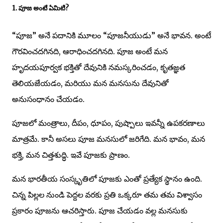
1. పూజ అంటే ఏమిటి?
“పూజ” అనే పదానికి మూలం “పూజనీయుడు” అనే భావన. అంటే
గౌరవించదగినది, ఆరాధించదగినది. పూజ అంటే మన
హృదయపూర్వక భక్తితో దేవునికి నమస్కరించడం, కృతజ్ఞత
తెలియజేయడం, మరియు మన మనసును దేవునితో
అనుసంధానం చేయడం.
పూజలో మంత్రాలు, దీపం, ధూపం, పుష్పాలు ఇవన్నీ ఉపకరణాలు
మాత్రమే. కానీ అసలు పూజ మనసులో జరిగేది. మన భావం, మన
భక్తి, మన చిత్తశుద్ధి. ఇవే పూజకు ప్రాణం.
మన భారతీయ సంస్కృతిలో పూజకు ఎంతో ప్రత్యేక స్థానం ఉంది.
చిన్న పిల్లల నుండి పెద్దల వరకు ప్రతి ఒక్కరూ తమ తమ విశ్వాసం
ప్రకారం పూజను ఆచరిస్తారు. పూజ చేయడం వల్ల మనసుకు