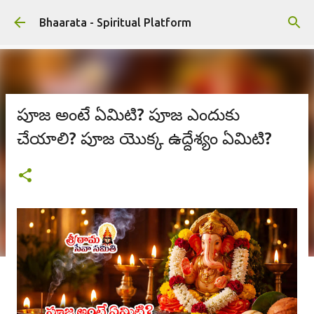
ప్రధాన కంటెంట్‌కు దాటవేయి
Bhaarata - Spiritual Platform
పూజ అంటే ఏమిటి? పూజ ఎందుకు
చేయాలి? పూజ యొక్క ఉద్దేశ్యం ఏమిటి?