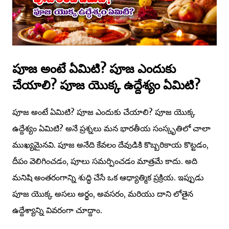
పూజ అంటే ఏమిటి? పూజ ఎందుకు
చేయాలి? పూజ యొక్క ఉద్దేశ్యం ఏమిటి?
పూజ అంటే ఏమిటి? పూజ ఎందుకు చేయాలి? పూజ యొక్క
ఉద్దేశ్యం ఏమిటి? అనే ప్రశ్నలు మన భారతీయ సంస్కృతిలో చాలా
ముఖ్యమైనవి. పూజ అనేది కేవలం దేవుడికి కొబ్బరికాయ కొట్టడం,
దీపం వెలిగించడం, పూలు సమర్పించడం మాత్రమే కాదు. అది
మనిషి అంతరంగాన్ని శుద్ధి చేసే ఒక ఆధ్యాత్మిక ప్రక్రియ. ఇప్పుడు
పూజ యొక్క అసలు అర్థం, అవసరం, మరియు దాని లోతైన
ఉద్దేశ్యాన్ని వివరంగా చూద్దాం.