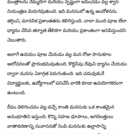
మంత్రాలను నెమ్మదిగా మరియు స్పష్టంగా జపించడం వల్ల శ్వాస
నియంత్రణ మెరుగవుతుంది. ఇది మనసులో ఉన్న ఆందోళనను
తగ్గించి, మానసిక ప్రశాంతతను కలిగిస్తుంది. చాలా మంది పూజ లేదా
ధ్యానం చేసిన తర్వాత తేలికగా మరియు ప్రశాంతంగా అనిపిస్తుందని
చెబుతారు.
అలాగే ఉదయం పూజ చేయడం వల్ల మన రోజు సానుకూల
ఆలోచనలతో ప్రారంభమవుతుంది. కొద్దిసేపు దేవుని ధ్యానం చేయడం
ద్వారా మనసు ఏకాగ్రత పెరుగుతుంది. ఇది చదువుకునే
విద్యార్థులకు, ఉద్యోగాలలో పనిచేసే వారికి కూడా ఉపయోగకరంగా
ఉంటుంది.
దీపం వెలిగించడం వల్ల వచ్చే కాంతి మనసుకు ఒక శాంతమైన
అనుభూతిని ఇస్తుంది. కొన్ని సహజ ధూపాలు, అగరబత్తులు
వాతావరణాన్ని సువాసనతో నింపి మనసుకు ఉల్లాసాన్ని