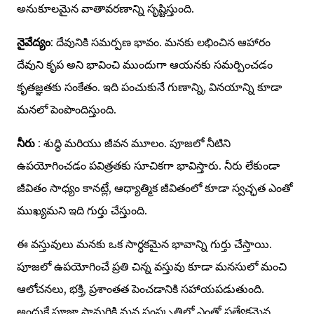
అనుకూలమైన వాతావరణాన్ని సృష్టిస్తుంది.
నైవేద్యం
: దేవునికి సమర్పణ భావం. మనకు లభించిన ఆహారం
దేవుని కృప అని భావించి ముందుగా ఆయనకు సమర్పించడం
కృతజ్ఞతకు సంకేతం. ఇది పంచుకునే గుణాన్ని, వినయాన్ని కూడా
మనలో పెంపొందిస్తుంది.
నీరు
: శుద్ధి మరియు జీవన మూలం. పూజలో నీటిని
ఉపయోగించడం పవిత్రతకు సూచికగా భావిస్తారు. నీరు లేకుండా
జీవితం సాధ్యం కానట్లే, ఆధ్యాత్మిక జీవితంలో కూడా స్వచ్ఛత ఎంతో
ముఖ్యమని ఇది గుర్తు చేస్తుంది.
ఈ వస్తువులు మనకు ఒక సార్ధకమైన భావాన్ని గుర్తు చేస్తాయి.
పూజలో ఉపయోగించే ప్రతి చిన్న వస్తువు కూడా మనసులో మంచి
ఆలోచనలు, భక్తి, ప్రశాంతత పెంచడానికి సహాయపడుతుంది.
అందుకే పూజా సామగ్రికి మన సంస్కృతిలో ఎంతో ప్రత్యేకమైన