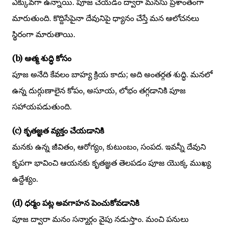
ఎక్కువగా ఉన్నాయి. పూజ చేయడం ద్వారా మనసు ప్రశాంతంగా
మారుతుంది. కొద్దిసేపైనా దేవునిపై ధ్యానం చేస్తే మన ఆలోచనలు
స్థిరంగా మారుతాయి.
(b) ఆత్మ శుద్ధి కోసం
పూజ అనేది కేవలం బాహ్య క్రియ కాదు; అది అంతర్గత శుద్ధి. మనలో
ఉన్న దుర్గుణాలైన కోపం, అసూయ, లోభం తగ్గడానికి పూజ
సహాయపడుతుంది.
(c) కృతజ్ఞత వ్యక్తం చేయడానికి
మనకు ఉన్న జీవితం, ఆరోగ్యం, కుటుంబం, సంపద. ఇవన్నీ దేవుని
కృపగా భావించి ఆయనకు కృతజ్ఞత తెలపడం పూజ యొక్క ముఖ్య
ఉద్దేశ్యం.
(d) ధర్మం పట్ల అవగాహన పెంచుకోవడానికి
పూజ ద్వారా మనం సన్మార్గం వైపు నడుస్తాం. మంచి పనులు