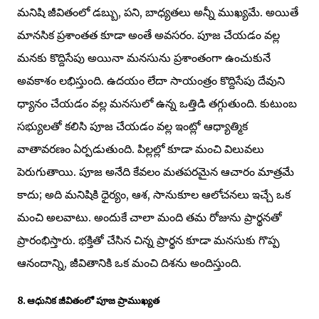
మనిషి జీవితంలో డబ్బు, పని, బాధ్యతలు అన్నీ ముఖ్యమే. అయితే
మానసిక ప్రశాంతత కూడా అంతే అవసరం. పూజ చేయడం వల్ల
మనకు కొద్దిసేపు అయినా మనసును ప్రశాంతంగా ఉంచుకునే
అవకాశం లభిస్తుంది. ఉదయం లేదా సాయంత్రం కొద్దిసేపు దేవుని
ధ్యానం చేయడం వల్ల మనసులో ఉన్న ఒత్తిడి తగ్గుతుంది. కుటుంబ
సభ్యులతో కలిసి పూజ చేయడం వల్ల ఇంట్లో ఆధ్యాత్మిక
వాతావరణం ఏర్పడుతుంది. పిల్లల్లో కూడా మంచి విలువలు
పెరుగుతాయి. పూజ అనేది కేవలం మతపరమైన ఆచారం మాత్రమే
కాదు; అది మనిషికి ధైర్యం, ఆశ, సానుకూల ఆలోచనలు ఇచ్చే ఒక
మంచి అలవాటు. అందుకే చాలా మంది తమ రోజును ప్రార్థనతో
ప్రారంభిస్తారు. భక్తితో చేసిన చిన్న ప్రార్థన కూడా మనసుకు గొప్ప
ఆనందాన్ని, జీవితానికి ఒక మంచి దిశను అందిస్తుంది.
8. ఆధునిక జీవితంలో పూజ ప్రాముఖ్యత