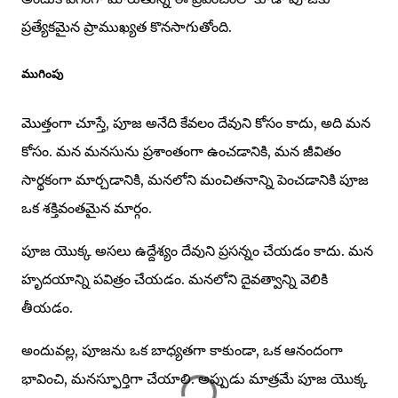
ప్రత్యేకమైన ప్రాముఖ్యత కొనసాగుతోంది.
ముగింపు
మొత్తంగా చూస్తే, పూజ అనేది కేవలం దేవుని కోసం కాదు, అది మన
కోసం. మన మనసును ప్రశాంతంగా ఉంచడానికి, మన జీవితం
సార్థకంగా మార్చడానికి, మనలోని మంచితనాన్ని పెంచడానికి పూజ
ఒక శక్తివంతమైన మార్గం.
పూజ యొక్క అసలు ఉద్దేశ్యం దేవుని ప్రసన్నం చేయడం కాదు. మన
హృదయాన్ని పవిత్రం చేయడం. మనలోని దైవత్వాన్ని వెలికి
తీయడం.
అందువల్ల, పూజను ఒక బాధ్యతగా కాకుండా, ఒక ఆనందంగా
భావించి, మనస్ఫూర్తిగా చేయాలి. అప్పుడు మాత్రమే పూజ యొక్క