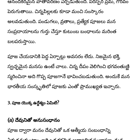
ఆనందకరమైన వాతావరణం ఏర్పడుతుంది. పరస్పర ప్రేమ, గౌరవం
పెరుగుతాయి. చిన్నపిల్లలకు కూడా మంచి సంస్కారం
అలవడుతుంది. పండుగలు, వ్రతాలు, ప్రత్యేక పూజలు మన
సంప్రదాయాలను గుర్తు చేస్తూ కుటుంబ బంధాలను మరింత
బలపరుస్తాయి.
పూజ చేయడానికి పెద్ద ఏర్పాట్లు అవసరం లేదు. నిజమైన భక్తి,
స్వచ్ఛమైన మనసు ఉంటే చాలు. చిన్న దీపం వెలిగించి భగవంతుణ్ణి
స్మరించినా అది గొప్ప పూజగానే భావించబడుతుంది. అందుకే మన
భారతీయ సంస్కృతిలో పూజకు ఎంతో ప్రాముఖ్యత ఇచ్చారు.
3. పూజ యొక్క ఉద్దేశ్యం ఏమిటి?
(a) దేవునితో అనుసంధానం
పూజ ద్వారా మనం దేవునితో ఒక ఆత్మీయ సంబంధాన్ని
ఏర్పరచుకుంటాం. ఇది ఒక రకమైన ఆధ్యాత్మిక సంభాషణ. మన