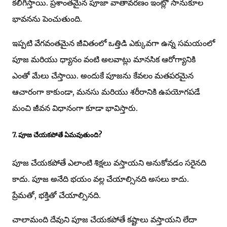
కలిగిస్తాయి. ప్రశాంతమైన పూజా వాతావరణం ఇంట్లో సానుకూల
భావనను పెంచుతుంది.
ఇప్పటి వేగవంతమైన జీవితంలో ఒత్తిడి ఎక్కువగా ఉన్న సమయంలో
పూజ మరియు ధ్యానం వంటి అలవాట్లు మానసిక ఆరోగ్యానికి
ఎంతో మేలు చేస్తాయి. అందుకే పూజను కేవలం మతపరమైన
ఆచారంగా కాకుండా, మనసు మరియు శరీరానికి ఉపయోగపడే
మంచి జీవన విధానంగా కూడా భావిస్తారు.
7. పూజ చేయకపోతే ఏమవుతుంది?
పూజ చేయకపోతే ఎలాంటి శిక్షలు వస్తాయని అనుకోవడం సరైనది
కాదు. పూజ అనేది భయం వల్ల చేయాల్సినది అసలు కాదు.
ప్రేమతో, భక్తితో చేయాల్సినది.
చాలామంది దేవుని పూజ చేయకపోతే కష్టాలు వస్తాయని లేదా