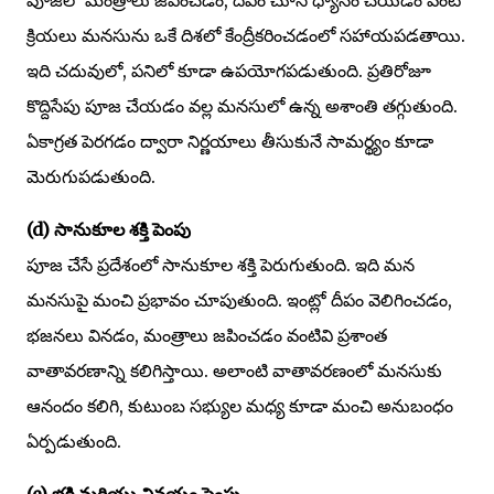
క్రియలు మనసును ఒకే దిశలో కేంద్రీకరించడంలో సహాయపడతాయి.
ఇది చదువులో, పనిలో కూడా ఉపయోగపడుతుంది. ప్రతిరోజూ
కొద్దిసేపు పూజ చేయడం వల్ల మనసులో ఉన్న అశాంతి తగ్గుతుంది.
ఏకాగ్రత పెరగడం ద్వారా నిర్ణయాలు తీసుకునే సామర్థ్యం కూడా
మెరుగుపడుతుంది.
(d) సానుకూల శక్తి పెంపు
పూజ చేసే ప్రదేశంలో సానుకూల శక్తి పెరుగుతుంది. ఇది మన
మనసుపై మంచి ప్రభావం చూపుతుంది. ఇంట్లో దీపం వెలిగించడం,
భజనలు వినడం, మంత్రాలు జపించడం వంటివి ప్రశాంత
వాతావరణాన్ని కలిగిస్తాయి. అలాంటి వాతావరణంలో మనసుకు
ఆనందం కలిగి, కుటుంబ సభ్యుల మధ్య కూడా మంచి అనుబంధం
ఏర్పడుతుంది.
(e) భక్తి మరియు వినయం పెంపు