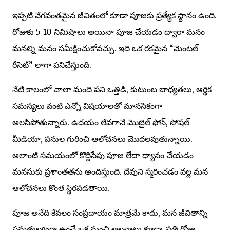
ఇప్పటి వేగవంతమైన జీవితంలో కూడా పూజకు ప్రత్యేక స్థానం ఉంది.
రోజుకు 5-10 నిమిషాలు అయినా పూజ చేయడం ద్వారా మనం
మనల్ని మనం సమీక్షించుకోవచ్చు. ఇది ఒక రకమైన “మెంటల్
రీసెట్” లాగా పనిచేస్తుంది.
నేటి కాలంలో చాలా మంది పని ఒత్తిడి, కుటుంబ బాధ్యతలు, ఆర్థిక
సమస్యలు వంటి ఎన్నో విషయాలతో మానసికంగా
అలసిపోతున్నారు. ఉదయం లేవగానే మొబైల్ ఫోన్, సోషల్
మీడియా, పనుల గురించి ఆలోచనలు మొదలవుతున్నాయి.
అలాంటి సమయంలో కొద్దిసేపు పూజ లేదా ధ్యానం చేయడం
మనసుకు ప్రశాంతతను అందిస్తుంది. దేవుని స్మరించడం వల్ల మన
ఆలోచనలు కొంత స్థిరపడతాయి.
పూజ అనేది కేవలం సంప్రదాయం మాత్రమే కాదు, మన జీవితాన్ని
సమతుల్యంగా ఉంచే ఒక మంచి అలవాటు కూడా. ప్రతి రోజు