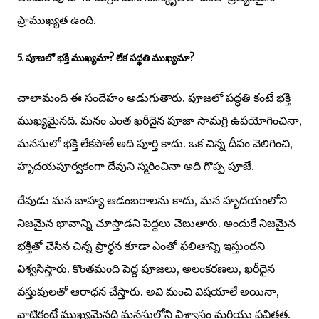
ప్రాముఖ్యత ఉంది.
5. పూజలో భక్తి ముఖ్యమా? లేక పద్ధతి ముఖ్యమా?
చాలామంది ఈ సందేహం అడుగుతారు. పూజలో పద్ధతి కంటే భక్తి
ముఖ్యమైనది. మనం ఎంత ఖరీదైన పూజా సామగ్రి ఉపయోగించినా,
మనసులో భక్తి లేకపోతే అది పూర్తి కాదు. ఒక చిన్న దీపం వెలిగించి,
హృదయపూర్వకంగా దేవుని స్మరించినా అది గొప్ప పూజే.
దేవుడు మన బాహ్య ఆడంబరాలను కాదు, మన హృదయంలోని
నిజమైన భావాన్ని చూస్తాడని పెద్దలు చెబుతారు. అందుకే నిజమైన
భక్తితో చేసిన చిన్న ప్రార్థన కూడా ఎంతో ఫలితాన్ని ఇస్తుందని
విశ్వసిస్తారు. కొంతమంది పెద్ద పూజలు, అలంకరణలు, ఖరీదైన
వస్తువులతో ఆరాధన చేస్తారు. అవి మంచి విషయాలే అయినా,
వాటికంటే ముఖ్యమైనది మనసులోని విశ్వాసం మరియు పవిత్రత.